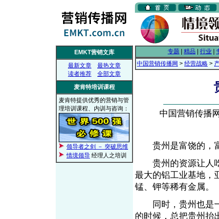
专题
|
精品
|
行业
|
EMKT营销文库
中国营销传播网
>
经营战略
>
最新文章
最热文章
读者推荐
全部文章
麦肯特培训课程
麦肯特提供优秀的营销与管
理培训课程、内训与咨询：
中国营销传播网， 
贵州是富饶的，
领导者之剑 － 突破思维
情境领导
经理人之培训
贵州的资源让人吃
最大的铝工业基地，
锰、钾等稀有金属
同时，贵州也是一
的时候，总把贵州抬