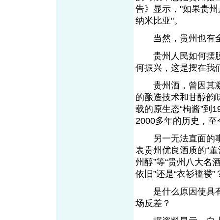
告》显示，"如果贵
纳米比亚"。
当然，贵州也有全
贵州人民如何摆脱
何振兴，这是摆在我
贵州酒，曾因其凝聚
的酿造技术和甘醇韵味
载的原生态“枸酱”到
2000多年的历史，
另一无法直面的事
表贵州优良酒质的“董酒
州醇”等“贵州八大名
依旧”还是“衣衫褴褛”
是什么原因使具有“
场反差？