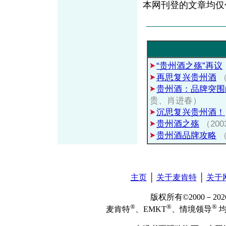
本网刊登的文章均仅
“贵州酒之殇”再议
再思复兴贵州酒
（
贵州酒：品牌突围
贵、肖进春）
沉思复兴贵州酒！
贵州酒之殇
（20
贵州酒品牌攻略
（
主页
│
关于麦肯特
│
关于
版权所有©2000－2
®
®
®
麦肯特
、EMKT
、情境领导
均