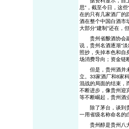
据资料显示，自上个
思”，截至今日，这些
在的只有几家酒厂的
酒在整个中国白酒市
大部分“建制”还在，
贵州省酿酒协会副秘
说，贵州名酒逐渐“
照抄，失掉本色和自
场消费导向；资金链断
但是，贵州酒并未因
立。33家酒厂和8家
混战的局面的结束，
不断进步，像贵州迎
等不断崛起，贵州酒
除了茅台，谈到贵州
一用省级名称命名的
贵州醇是贵州八大