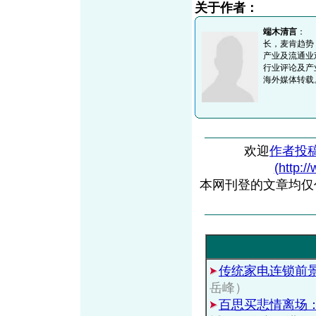
关于作者：
端木清言
： 
长，麦肯趋势
产业及流通业
行业评论及产
海外媒体转载。垂
欢迎
作者投
(http:/
本网刊登的文章均仅
传统家电连锁前
岳峰）
百思买悲情离场：