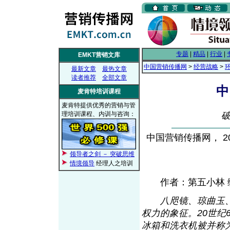
专题
|
精品
|
行业
|
EMKT营销文库
中国营销传播网
>
经营战略
>
最新文章
最热文章
读者推荐
全部文章
中
麦肯特培训课程
麦肯特提供优秀的营销与管
理培训课程、内训与咨询：
中国营销传播网， 200
领导者之剑 － 突破思维
情境领导
经理人之培训
作者：第五小林 
八咫镜、琼曲玉
权力的象征。20世纪
冰箱和洗衣机被并称