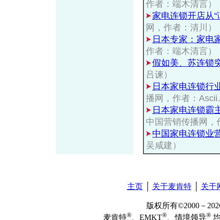
作者：端木清言）
家电连锁开店从“谨
网，作者：清川）
日本专家：家电
作者：端木清言）
假如美、苏连锁
吕谏）
日本家电连锁行业
播网，作者：Asci
日本家电连锁霸主
中国营销传播网，
中国家电连锁业
吴咸建）
主页
│
关于麦肯特
│
关于
版权所有©2000－2
®
®
®
麦肯特
、EMKT
、情境领导
均