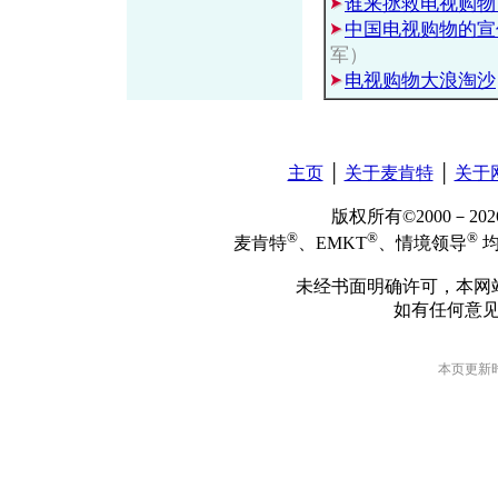
谁来拯救电视购物
中国电视购物的宣
军）
电视购物大浪淘沙
主页
│
关于麦肯特
│
关于
版权所有©2000－2
®
®
®
麦肯特
、EMKT
、情境领导
均
未经书面明确许可，本网
如有任何意
本页更新时间: