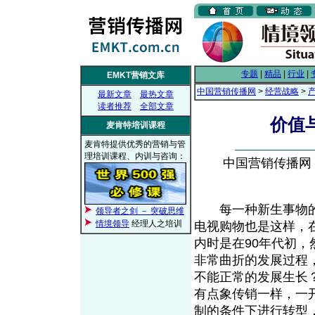
专题
|
精品
|
行业
|
EMKT营销文库
中国营销传播网
>
经营战略
>
最新文章
最热文章
读者推荐
全部文章
价值
麦肯特培训课程
麦肯特提供优秀的营销与管
理培训课程、内训与咨询：
中国营销传播网， 2
每一种新生事物的
领导者之剑 － 突破思维
情境领导
经理人之培训
电视购物也是这样，
内时是在90年代初
非常曲折的发展过程
不能正常的发展生长
有点象传销一样，一
制的条件下进行转型