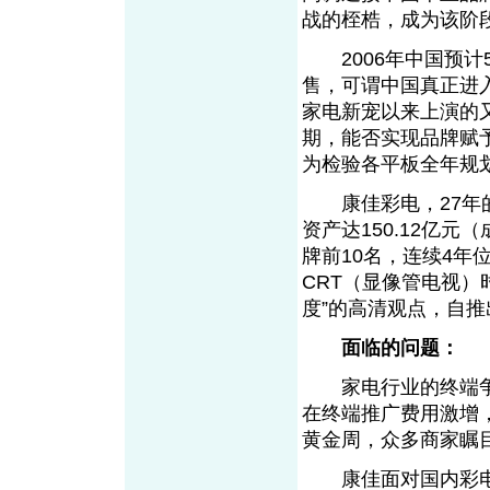
战的桎梏，成为该阶
2006年中国预计5
售，可谓中国真正进入
家电新宠以来上演的又
期，能否实现品牌赋
为检验各平板全年规
康佳彩电，27年的
资产达150.12亿
牌前10名，连续4年
CRT（显像管电视）
度”的高清观点，自
面临的问题：
家电行业的终端争夺
在终端推广费用激增
黄金周，众多商家瞩
康佳面对国内彩电