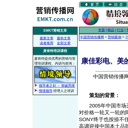
专题
|
精品
|
行业
|
EMKT营销文库
中国营销传播网
>
营销案例
>
最新文章
最热文章
读者推荐
全部文章
麦肯特培训课程
麦肯特提供优秀的营销与管
康佳彩电、美
理培训课程、内训与咨询：
中国营销传播网， 
领导者之剑 － 突破思维
情境领导
经理人之培训
策划的背景：
2005年中国市场开
对价格一轮又一轮的
SONY终于也按捺
高调迎接中国本土品