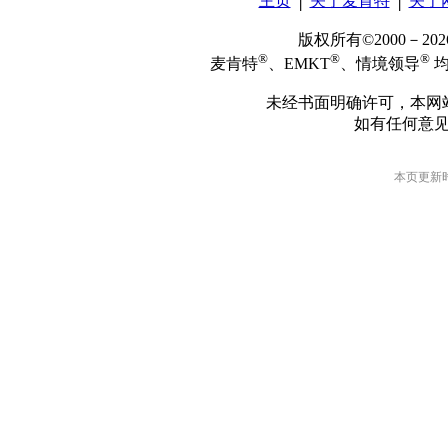
主页
│
关于麦肯特
│
关于
版权所有©2000－2
®
®
®
麦肯特
、EMKT
、情境领导
均
未经书面明确许可，本网
如有任何意
本页更新时间: