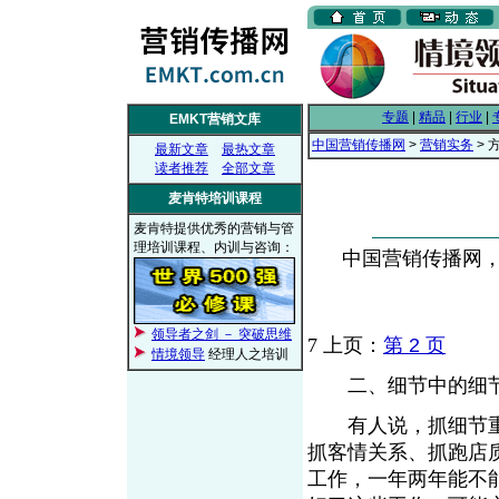
专题
|
精品
|
行业
|
EMKT营销文库
中国营销传播网
>
营销实务
> 
最新文章
最热文章
读者推荐
全部文章
麦肯特培训课程
麦肯特提供优秀的营销与管
理培训课程、内训与咨询：
中国营销传播网， 2
领导者之剑 － 突破思维
7
上页：
第 2 页
情境领导
经理人之培训
二、细节中的细
有人说，抓细节重
抓客情关系、抓跑店
工作，一年两年能不