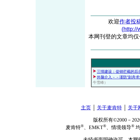
欢迎
作者投
(http:/
本网刊登的文章均仅
三情建设：促销拦截的后
外脑介入－－谨防“刻舟求
牛雪峰）
主页
│
关于麦肯特
│
关于
版权所有©2000－2
®
®
®
麦肯特
、EMKT
、情境领导
均
未经书面明确许可，本网