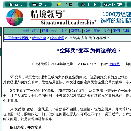
专题
|
精品
|
行业
|
专栏
|
关注
|
新营销
|
战略
|
策略
|
实务
|
案例
|
品牌
中国营销传播网
>
经营战略
>
经营管理
> “空降兵”变革 为何这样难？
“空降兵”变革 为何这样难？
《中外管理》2004年第七期， 2004-07-05， 作者:
范庆桦
， 访问
“不变革，就死亡”的理念已成为大多数企业的共识。但是实施变革的企业很多，
外聘经理人实施变革时，往往结局更惨。本文讲述的这家民营企业变革的故事，令
S是中原某市一家企业的老板。20年前S为了谋生，从亲友那儿借钱开了一家小
干，且待人诚实，十几年的时间，小餐馆竟然发展成为资产过亿元的集房地产、物
企业集团。
从“灰姑娘”变成了“金凤凰”，S自然喜不自胜，但苦恼却也随之而来。开餐馆那
往店里一站，眼睛四处一扫，便知道问题在哪儿？可现在不行了，员工近千、资产
解决问题，就是发现问题都很难。
困则思变，举旗变革