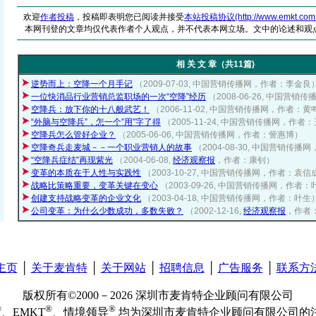
欢迎
作者投稿
，投稿即表明您已阅读并接受
本站投稿协议(http://www.emkt.com.cn/
本网刊登的文章均仅代表作者个人观点，并不代表本网立场。文中的论述和观
相 关 文 章（共11篇)
逆势而上：空降一个月手记
（2009-07-03, 中国营销传播网，作者：李金良
一位快消品行业营销总监职场的一次“空降”经历
（2008-06-26, 中国营
空降兵：放下你的十八般武艺！
（2006-11-02, 中国营销传播网，作者：黄
“外脑与空降兵”，怎一个”用”字了得
（2005-11-24, 中国营销传播网，作者
空降兵怎么管好企业？
（2005-06-06, 中国营销传播网，作者：訾惠博）
空降奇兵走麦城－－一个职业营销人的故事
（2004-08-30, 中国营销传
“空降兵症结”再现紫光
（2004-06-08,
经济观察报
，作者：康钊）
变革的本质在于人性与实践性
（2003-10-27, 中国营销传播网，作者：袁信
战略比策略重要，变革关键在变心
（2003-09-26, 中国营销传播网，作者
创建支持战略变革的企业文化
（2003-04-18, 中国营销传播网，作者：叶生
公司变革：为什么少数成功，多数失败？
（2002-12-16,
经济观察报
，作者
主页
│
关于麦肯特
│
关于网站
│
招聘信息
│
广告服务
│
联系方
版权所有©2000－2026 深圳市麦肯特企业顾问有限公司
®
®
®
、EMKT
、情境领导
均为深圳市麦肯特企业顾问有限公司的