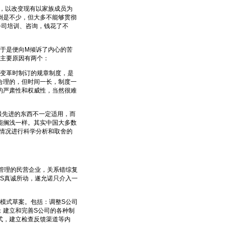
，以改变现有以家族成员为
倒是不少，但大多不能够贯彻
公司培训、咨询，钱花了不
于是便向M倾诉了内心的苦
的主要原因有两个：
变革时制订的规章制度，是
合理的，但时间一长，制度一
的严肃性和权威性，当然很难
先进的东西不一定适用，而
能搁浅一样。其实中国大多数
际情况进行科学分析和取舍的
管理的民营企业，关系错综复
为S真诚所动，遂允诺只介入一
模式草案。包括：调整S公司
；建立和完善S公司的各种制
式，建立检查反馈渠道等内