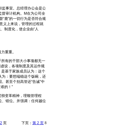
监事室。总经理办公会是公
监督审计机构。M在为公司全
督“鹿”的一切行为是否符合规
个意义上来说，管理的过程就
、制度化，使企业由“人
阻力重重。
所有的干部大小事项都无一
同虚设，各项制度及其运作规
，是基于家族成员认为：这个
认为：要想端稳这个饭碗，还
。甚至个别高管还“告诫”中
谁的！”
彻变革精神，理顺管理程
位、错位。并强调：任何越位
2
页 下页：
第 2 页
8