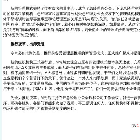
新的管理模式撤销了徒有虚名的董事会，成立了总经理办公会，下设总经理室和
司的最高决策机构，总经理室和监事室是分别受总经理办公会授权下的管理机构和
体干部培训时曾形容监事室和总经理室的关系是“狼与鹿”的关系。“狼”的任务就是监
则和程序，而“鹿”若不想被“狼”叼住，就必须每时每刻如临深渊、如履薄冰。从这
是“狼与鹿”博弈的过程，而不断博弈的最终结果，则会使企业的管理逐步走向规范化
治”转变为“制度治理”。
推行变革，出师受阻
令M没有想到的是，推行前备受管理层推崇的新管理模式，正式推广起来却是
新的组织机构正式运行后，M忽然发现企业原有的管理模式根本毫无改变，几乎
例外地请示S及其家族主要成员，而无论他们在新的组织中担任何职。总经理室形
则、程序如同废纸一张。M大感意外，通过多日调研他发现，干部们之所以这样做
企业是我们辛辛苦苦打下的天下，凭什么让一个外人来指手划脚；而非家族成员则
是要听老板的。尤其是身居高、中层的管理者为保住位子，这种想法就更加根深蒂固
层干部：“别听他（指M）叫唤，他是‘兔子尾巴长不了’。你们一定要认清这个企业是
为全力推动变革，M先后主持召开总经理办公会议和公司工作会议，就进一步贯
序，明确各机构、各部门职能多次做了说明，再三强调任何人、任何机构都不得越
指示和错位请示的行为都将受到制度的惩处。
第
1