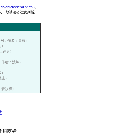
article/send.shtml)
。
点，敬请读者注意判断。
）
销传播网，作者：崔巍）
鸣）
：王运启）
播网，作者：沈坤）
成）
：叶生）
）
：姜汝祥）
法
注册商标