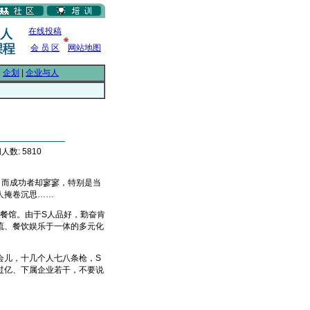
在线投稿
会 员 区
网站地图
|
企划
|
企业与人
人数: 5810
而成功者却寥寥，特别是当
人掩卷沉思……
餐馆。由于S人品好，勤奋肯
流、餐饮娱乐于一体的多元化
会儿，十几个人七八条枪，S
过亿、下属企业若干，不要说