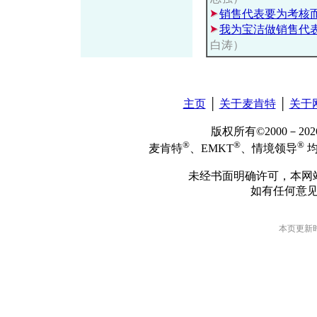
销售代表要为考核
我为宝洁做销售代
白涛）
主页
│
关于麦肯特
│
关于
版权所有©2000－2
®
®
®
麦肯特
、EMKT
、情境领导
均
未经书面明确许可，本网
如有任何意
本页更新时间: