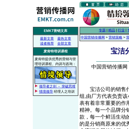
专题
|
精品
|
行业
|
EMKT营销文库
中国营销传播网
>
营销策略
>
最新文章
最热文章
读者推荐
全部文章
宝洁
麦肯特培训课程
麦肯特提供优秀的营销与管
理培训课程、内训与咨询：
中国营销传播网， 2
领导者之剑 － 突破思维
宝洁公司的销售代
情境领导
经理人之培训
组,由厂方代表负责
表有着非常重要的作
精神。每一个品牌分
款，每一个鲜活生动
的是分销商原来的优