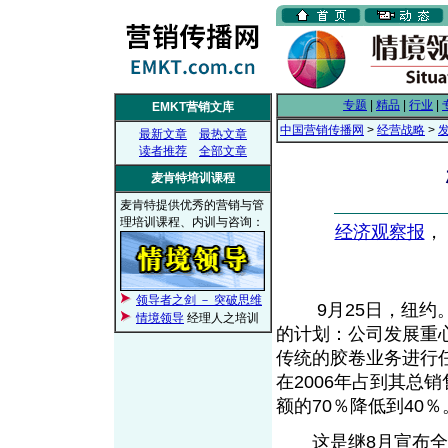
专题
|
精品
|
行业
|
EMKT营销文库
中国营销传播网
>
经营战略
>
最新文章
最热文章
读者推荐
全部文章
麦肯特培训课程
麦肯特提供优秀的营销与管
理培训课程、内训与咨询：
经济观察报
， 
领导者之剑 － 突破思维
9月25日，纽约。
情境领导
经理人之培训
的计划：公司发展重
传统的胶卷业务进行
在2006年占到其总
额的70％降低到40％
这是继8月宣布全球