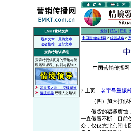
专题
|
精品
|
行业
|
EMKT营销文库
中国营销传播网
>
经营战略
>
最新文章
最热文章
读者推荐
全部文章
中
麦肯特培训课程
麦肯特提供优秀的营销与管
理培训课程、内训与咨询：
中国营销传播网， 2
领导者之剑 － 突破思维
7
上页：
老字号重振雄
情境领导
经理人之培训
（四）加大打假和
假货的猖獗腐蚀，已
一直假冒不断，目前
众，仅仅靠北京闹市