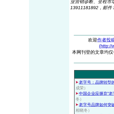
业营销诊断、全程市
13911181892，邮件 xi
欢迎
作者投
(http:/
本网刊登的文章均仅
老字号：品牌转型
成荣）
中国企业应摒弃“老
冬）
老字号品牌如何突
相晓冬）