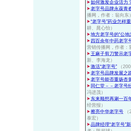
如何激发企业活力
老字号品牌永葆青
播网，作者：翁向东
“老字号”药业怎样
耕、晁心怡）
地方老字号的“公地
四百余年中药老字号
营销传播网，作者：
王麻子剪刀警示老
新、李海龙）
激活“老字号”
（20
老字号品牌发展之
老字号能否重扬杏
同仁堂－－老字号
冯进茂）
东来顺想再涮一百年
经营报）
擦亮中华老字号
（
泰宏）
品牌经理“老字号”
者：陈超球）