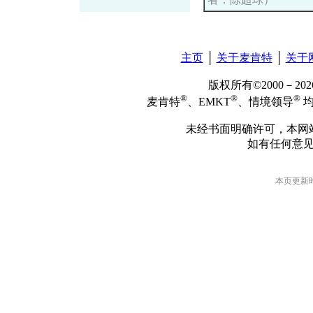
主页
│
关于麦肯特
│
关于
版权所有©2000－2
®
®
®
麦肯特
、EMKT
、情境领导
均
未经书面明确许可，本网
如有任何意
本页更新时间: