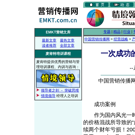
专题
|
精品
|
行业
|
EMKT营销文库
中国营销传播网
>
经营战略
>
最新文章
最热文章
读者推荐
全部文章
一次成功
麦肯特培训课程
麦肯特提供优秀的营销与管
理培训课程、内训与咨询：
-
中国营销传播网， 
领导者之剑 － 突破思维
情境领导
经理人之培训
成功案例
作为国内风光一时的
的价格混战所导致的
续两个财年亏损！200