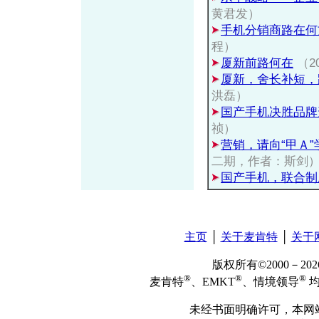
黄君发）
手机分销商路在何
程）
厦新前路何在
（20
厦新，舍长补短，
洪磊）
国产手机决胜品牌
祯）
营销，请向“甲Ａ
二期，作者：斯剑
国产手机，联合制
主页
│
关于麦肯特
│
关于
版权所有©2000－2
®
®
®
麦肯特
、EMKT
、情境领导
均
未经书面明确许可，本网