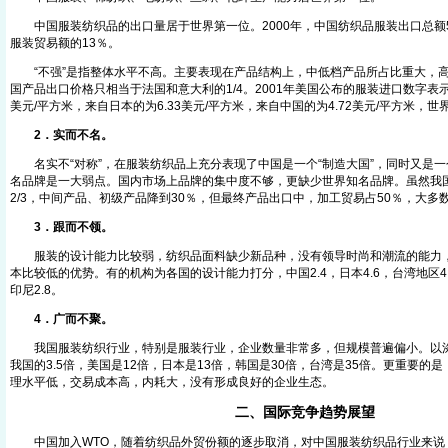
中国服装纺织品的出口量居于世界第一位。2000年，中国纺织品服装出口总额52
服装贸易额的13％。
“不强”是指整体水平不高。主要表现在产品结构上，中低档产品所占比重大，高
国产品出口价格只相当于法国和意大利的1/4。2001年美国公布的服装进口数字表示
美元/平方米，来自日本的为6.33美元/平方米，来自中国的为4.72美元/平方米，世界
2．实而不名。
名实不“对称”，在服装纺织品上充分表现了中国是一个“制造大国”，同时又是一
名品牌是一大弱点。国内市场上品牌的集中度不够，更缺少世界知名品牌。虽然我
2/3，中间产品、初级产品降到30％，但最终产品出口中，加工贸易占50％，大
3．跟而不领。
服装的设计能力比较弱，纺织品面料缺少新品种，没有领导时尚和潮流的能力，
本比较低的优势。有的机构为各国的设计能力打分，中国2.4，日本4.6，台湾地区4.
印尼2.8。
4．广而不聚。
我国服装纺织行业，特别是服装行业，企业数量非常多，但规模普遍偏小。以涤
我国的3.5倍，美国是12倍，日本是13倍，韩国是30倍，台湾是35倍。更重要的
理水平低，交易成本高，内耗大，没有形成良好的企业生态。
二、国际竞争趋势展望
中国加入WTO，随着纺织品外贸份额的逐步取消，对中国服装纺织品行业来说