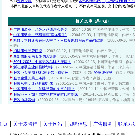
欢迎
作者投稿
，投稿即表明您已阅读并接受
本站投稿协议(http://www.emkt.com.cn/
本网刊登的文章均仅代表作者个人观点，并不代表本网立场。文中的论述和观
相 关 文 章（共13篇)
广东服装业，品牌之路该怎么走？
（2004-10-26, 中国营销传播网，作者
中国服装业：还很需要“假洋鬼子”!
（2004-09-03, 中国营销传播网，作者
凯撒，为何迷失在伊人中？－－质疑凯撒服装的品牌战略
（2003-09-26
玉增）
扫描服饰品牌建设
（2003-08-12, 中国营销传播网，作者：李忠）
新郎西服济南市场切入策略
（2003-05-09, 中国营销传播网，作者：于长江
2001-2002，中国男装品牌大变局！
（2003-02-13, 中国营销传播网，作
浙江服装企业的品牌战略
（2002-09-16, 中国营销传播网，作者：宋永高）
服装巨头突围 杉杉雅戈尔互有短长
（2002-06-25,
经济观察报
，作者：成静
服装企业的第三条路
（2002-01-04, 智囊，作者：高媛、龙彪）
服装营销：让品牌靓起来
（2001-12-31, 中国营销传播网，作者：韩志锋）
中国服装业－－创建品牌的支点在哪？
（2001-11-14, 中国经营报，作者
服装业－－如何面对品牌营销时代的到来
（2001-11-13, 经济日报，作者
服装市场营销
（2000-06-28, 《销售与市场》1999年第六期，作者：杨青
主页
│
关于麦肯特
│
关于网站
│
招聘信息
│
广告服务
│
联系方