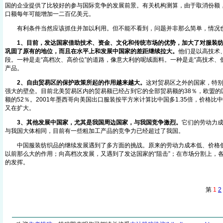
国的企业提供了比较好的参与国际竞争的发展前景。有关机构测算，由于取消份额
口额每年可能增加一二百亿美元。
有利条件当然应该抓住并加以利用。但不能不看到，问题并非那么简单，情况
1、目前，发达国家借助技术、资金、文化和传统市场的优势，加大了对服装
巩固了原有的地位，而且在水平上和发展中国家的差距继续拉大。
他们是以高技术
段。一种是走“高档次、高价位”的道路，像意大利的呢绒面料。一种是走“高技术、
产品。
2、自由贸易区的保护政策所起的作用越来越大。
这对贸易区之外的国家，特
强大的壁垒。目前北美贸易区内的贸易额已经占到它的全部贸易额的38％，欧盟的
额的52％。2001年墨西哥向美国出口服装按平方米计算比中国多1.35倍，价格比
又在扩大。
3、其他发展中国家，尤其是我国周边国家，与我国竞争激烈。
它们的劳动力
与我国大体相同，目前有一些粗加工产品的竞争力已经超过了我国。
中国服装纺织品的继续发展遇到了多方面的挑战。原来的劳动力成本低、价格低
以前那么大的作用；向高档次发展，又遇到了发达国家的“阻击”；在市场分割上，
的发挥。
第
1
2