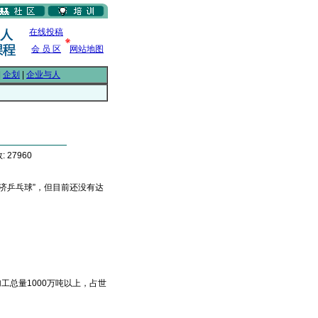
在线投稿
会 员 区
网站地图
|
企划
|
企业与人
 27960
乒乓球”，但目前还没有达
总量1000万吨以上，占世