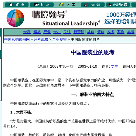
专题
|
精品
|
行业
|
专栏
|
关注
|
新营销
|
战略
|
策略
|
实务
|
案例
|
品牌
中国营销传播网
>
经营战略
>
产业观察
> 中国服装业的思考
中国服装业的思考
《总裁》2003年第一期， 2003-01-10， 作者:
艾丰
， 访问人数:
中国服装业，在国际竞争中，是一个具有较强竞争力的产业，可能成为一个“经济
到这个水平。因此，从战略的角度思考一下中国服装业，很有必要。
一、服装业的四大特点
中国服装纺织品行业的现状可以概括为四大特点：
1．大而不强。
“大”是指量大。中国服装纺织品的生产总量在世界上居于绝对优势。中国纤维加工
界的1/4。
中国服装、棉纺织、毛纺织、丝绸、化纤生产能力居世界第一位。