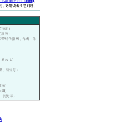
article/send.shtml)
。
点，敬请读者注意判断。
：艾浪滔）
：艾浪滔）
, 中国营销传播网，作者：朱
）
者：蒋云飞）
卫、裴道彰）
：郇丽）
：陈闻）
山、黄海洋）
法