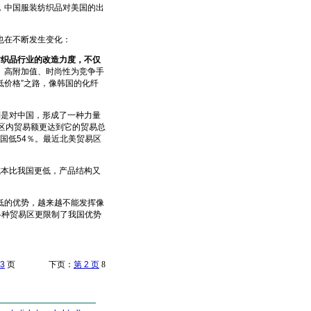
，中国服装纺织品对美国的出
也在不断发生变化：
纺织品行业的改造力度，不仅
、高附加值、时尚性为竞争手
低价格”之路，像韩国的化纤
别是对中国，形成了一种力量
区内贸易额更达到它的贸易总
中国低54％。最近北美贸易区
成本比我国更低，产品结构又
的优势，越来越不能发挥像
各种贸易区更限制了我国优势
3
页 下页：
第 2 页
8