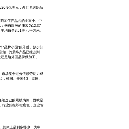
0.8亿美元，占世界纺织品
附加值产品占的比重小。中
：来自欧洲的服装为12.37
平均值是3.51美元/平方米。
个“品牌小国”的矛盾。缺少知
国出口的最终产品已经占到
多数还是给外国品牌做加工。
市场竞争过分依赖劳动力成
5，韩国、美国4.3，泰国、
纶企业的规模为例，西欧是
是，行业的组织程度低，企业管
，总体上是利多弊少，为中