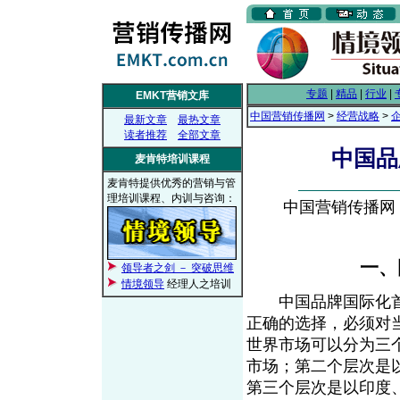
专题
|
精品
|
行业
|
EMKT营销文库
中国营销传播网
>
经营战略
>
最新文章
最热文章
读者推荐
全部文章
中国品
麦肯特培训课程
麦肯特提供优秀的营销与管
理培训课程、内训与咨询：
中国营销传播网， 2
一、
领导者之剑 － 突破思维
情境领导
经理人之培训
中国品牌国际化首
正确的选择，必须对
世界市场可以分为三
市场；第二个层次是
第三个层次是以印度