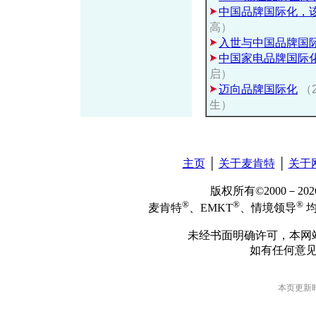
中国品牌国际化，
高）
入世与中国品牌国
中国家电品牌国际
启）
迈向品牌国际化
（
生）
主页
│
关于麦肯特
│
关于
版权所有©2000－2
®
®
®
麦肯特
、EMKT
、情境领导
均
未经书面明确许可，本网
如有任何意
本页更新时间: