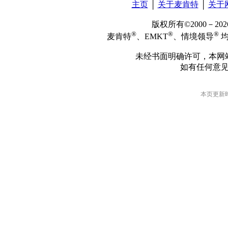
主页
│
关于麦肯特
│
关于
版权所有©2000－2
®
®
®
麦肯特
、EMKT
、情境领导
均
未经书面明确许可，本网
如有任何意
本页更新时间: