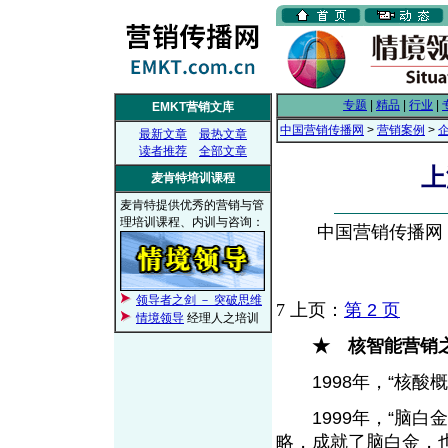
专题
|
精品
|
行业
|
EMKT营销文库
中国营销传播网
>
营销案例
>
最新文章
最热文章
读者推荐
全部文章
上
麦肯特培训课程
麦肯特提供优秀的营销与管
理培训课程、内训与咨询：
中国营销传播网， 2
领导者之剑 － 突破思维
7
上页：
第 2 页
情境领导
经理人之培训
★ 核智能营销
1998年，“核酸
1999年，“脑白金
略，成就了脑白金，