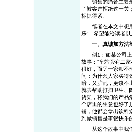
销售的痛苦主要来
了被客户拒绝这一关
标抓得紧。
笔者在本文中想用二
乐”，希望能给读者以
一、真诚加方法
例1：如某公司上海
故事：“车站旁有二
很好，而另一家却不
问：为什幺人家买得
暗，又脏乱，更谈不
就去帮助打扫卫生、
货架，将我们的产品
个店里的生意也好了
铺，他都会拿出饮料
到做销售是事很快乐的
从这个故事中我们得