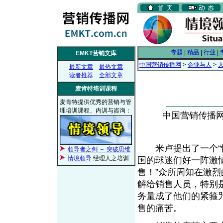
专题
|
精品
|
行业
|
EMKT营销文库
中国营销传播网
>
企业与人
>
最新文章
最热文章
读者推荐
全部文章
麦肯特培训课程
麦肯特提供优秀的营销与管
理培训课程、内训与咨询：
中国营销传播网， 
米卢提出了一个“快
领导者之剑 － 突破思维
情境领导
经理人之培训
国的球迷们好一阵激
售！”众所周知在激
解给销售人员，特别
务量成了他们的紧箍
售的痛苦。