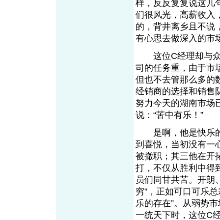
样，反反复复说这几
们很风光，高薪收入
的，背井离乡且不说
有心思去做深入的市
这位C经理却与众不
司的任务重，由于市
但也不去管那么多的
经销商的选择和销售
努力今天的湖南市场已
说：“苦中有乐！”
是啊，他是快乐的
到喜悦，当初没有一
被撤职；其三他在开
打，不仅从胜利中得
员们同甘共苦。开朗
穷”，正如可口可乐
乐的存在”。从弱势
一统天下时，这位C