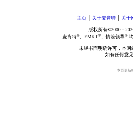
主页
│
关于麦肯特
│
关于
版权所有©2000－2
®
®
®
麦肯特
、EMKT
、情境领导
均
未经书面明确许可，本网
如有任何意
本页更新时间: