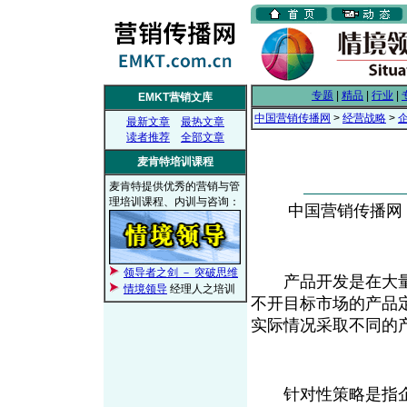
专题
|
精品
|
行业
|
EMKT营销文库
中国营销传播网
>
经营战略
>
最新文章
最热文章
读者推荐
全部文章
麦肯特培训课程
麦肯特提供优秀的营销与管
理培训课程、内训与咨询：
中国营销传播网， 2
领导者之剑 － 突破思维
产品开发是在大量
情境领导
经理人之培训
不开目标市场的产品
实际情况采取不同的
针对性策略是指企