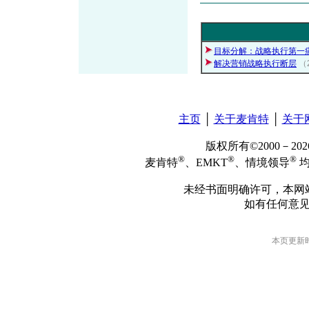
目标分解：战略执行第一
解决营销战略执行断层
（
主页
│
关于麦肯特
│
关于
版权所有©2000－2
®
®
®
麦肯特
、EMKT
、情境领导
均
未经书面明确许可，本网
如有任何意
本页更新时间: