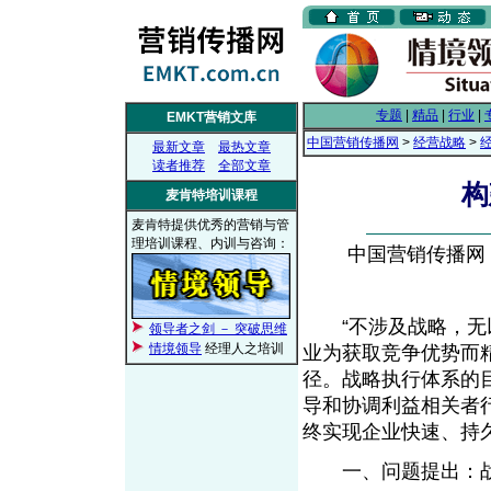
专题
|
精品
|
行业
|
EMKT营销文库
中国营销传播网
>
经营战略
>
最新文章
最热文章
读者推荐
全部文章
构
麦肯特培训课程
麦肯特提供优秀的营销与管
理培训课程、内训与咨询：
中国营销传播网， 2
“不涉及战略，无以
领导者之剑 － 突破思维
情境领导
经理人之培训
业为获取竞争优势而
径。战略执行体系的
导和协调利益相关者
终实现企业快速、
一、问题提出：战