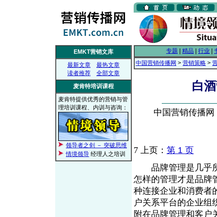
专题
|
精品
|
行业
|
EMKT营销文库
中国营销传播网
>
营销策略
>
最新文章
最热文章
读者推荐
全部文章
白酒
麦肯特培训课程
麦肯特提供优秀的营销与管
理培训课程、内训与咨询：
中国营销传播网， 2
领导者之剑 － 突破思维
7
上页：
第 1 页
情境领导
经理人之培训
品牌管理是几乎所
怎样的管理才是品牌
种连接企业和消费者
户关系平台的企业组
附在品牌管理和客户