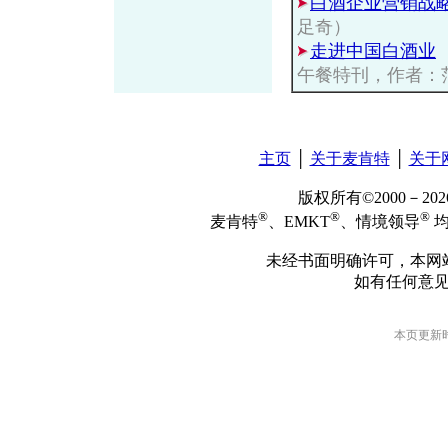
白酒企业营销战
足奇）
走进中国白酒业
午餐特刊，作者：
主页
│
关于麦肯特
│
关于
版权所有©2000－2
®
®
®
麦肯特
、EMKT
、情境领导
均
未经书面明确许可，本网
如有任何意
本页更新时间: