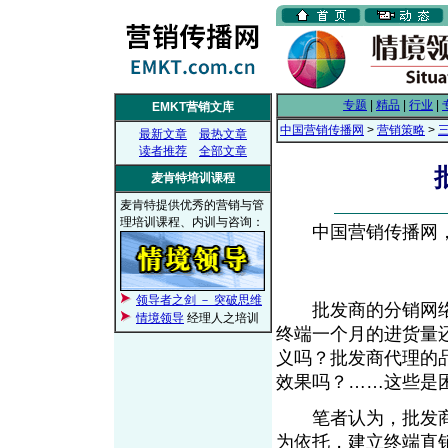
专题
|
精品
|
行业
|
EMKT营销文库
中国营销传播网
>
营销策略
>
最新文章
最热文章
读者推荐
全部文章
麦肯特培训课程
麦肯特提供优秀的营销与管
理培训课程、内训与咨询：
中国营销传播网， 2
领导者之剑 － 突破思维
批发商的分销网络
情境领导
经理人之培训
终端一个月的进货量
义吗？批发商代理的
效果吗？……这些是
笔者认为，批发商
为依托，建立终端直