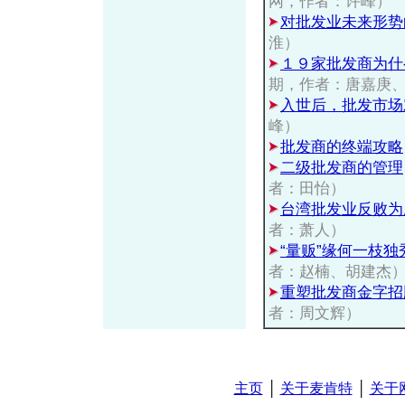
网，作者：许峰）
对批发业未来形势
淮）
１９家批发商为什
期，作者：唐嘉庚
入世后，批发市场
峰）
批发商的终端攻略
二级批发商的管理
者：田怡）
台湾批发业反败为
者：萧人）
“量贩”缘何一枝独
者：赵楠、胡建杰
重塑批发商金字招
者：周文辉）
主页
│
关于麦肯特
│
关于