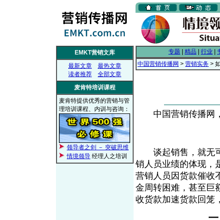
专题
|
精品
|
行业
|
EMKT营销文库
中国营销传播网
>
营销实务
> 
最新文章
最热文章
读者推荐
全部文章
麦肯特培训课程
麦肯特提供优秀的营销与管
理培训课程、内训与咨询：
中国营销传播网， 2
领导者之剑 － 突破思维
谈起销售，就无可
情境领导
经理人之培训
销人员业绩的体现，
营销人员因货款催收
金周转困难，甚至巨
收货款加速货款回
一