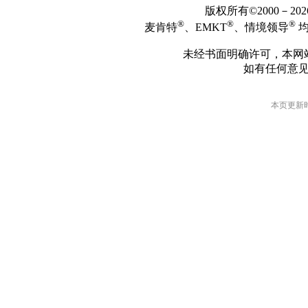
版权所有©2000－2
®
®
®
麦肯特
、EMKT
、情境领导
均
未经书面明确许可，本网
如有任何意
本页更新时间: