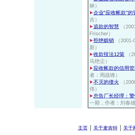
林）
企业“应收帐款”的
吉）
追款的智慧
（2001
Frischer）
拒绝赊销
（2001
新）
收款技法12策
（2
马绝尘）
应收帐款的信用管
者：周战锋）
不灭的债火
（20
伟）
忠告厂长经理：警
一期，作者：刘春
主页
│
关于麦肯特
│
关于