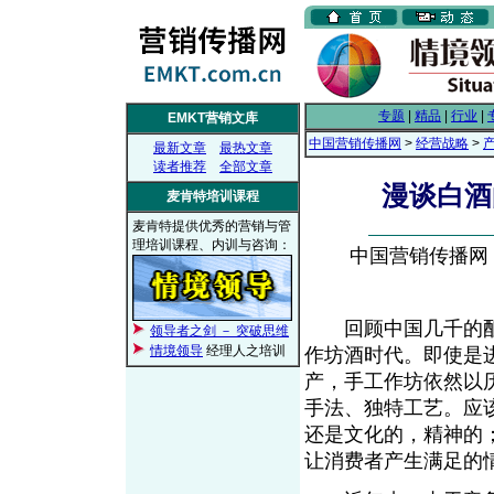
专题
|
精品
|
行业
|
EMKT营销文库
中国营销传播网
>
经营战略
>
最新文章
最热文章
读者推荐
全部文章
漫谈白酒
麦肯特培训课程
麦肯特提供优秀的营销与管
理培训课程、内训与咨询：
中国营销传播网， 2
回顾中国几千的酿
领导者之剑 － 突破思维
情境领导
经理人之培训
作坊酒时代。即使是
产，手工作坊依然以
手法、独特工艺。应
还是文化的，精神的
让消费者产生满足的