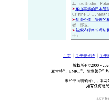
James Bredin、Pete
东山再起的日本管
Cristine O. Cunana
创造价值：管理的
者：邵旻）
新经济呼唤管理新
士）
主页
│
关于麦肯特
│
关于
版权所有©2000－2
®
®
®
麦肯特
、EMKT
、情境领导
均
未经书面明确许可，本网
如有任何意
本页更新时间: