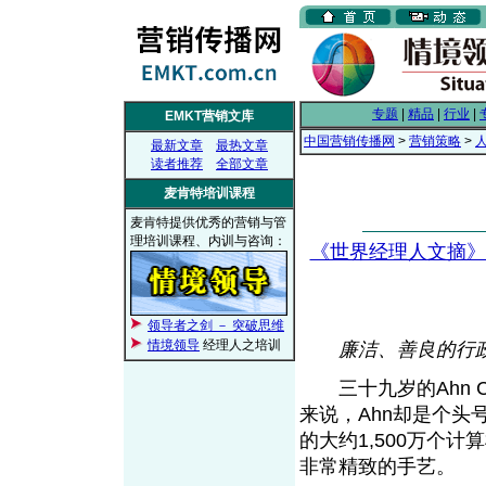
专题
|
精品
|
行业
|
EMKT营销文库
中国营销传播网
>
营销策略
>
最新文章
最热文章
读者推荐
全部文章
麦肯特培训课程
麦肯特提供优秀的营销与管
理培训课程、内训与咨询：
《世界经理人文摘》
领导者之剑 － 突破思维
情境领导
经理人之培训
廉洁、善良的行
三十九岁的Ahn C
来说，Ahn却是个头
的大约1,500万个
非常精致的手艺。