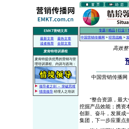
专题
|
精品
|
行业
|
EMKT营销文库
中国营销传播网
>
经营战略
>
最新文章
最热文章
读者推荐
全部文章
高效整
麦肯特培训课程
麦肯特提供优秀的营销与管
理培训课程、内训与咨询：
中国营销传播网， 2
领导者之剑 － 突破思维
情境领导
经理人之培训
“整合资源，最大化
挖掘产品效能；携资
创新、奋斗，发展成
集团，下一步应重点