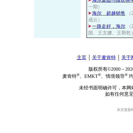
海尔集团与微软携手
一期）
海尔 超越销售
（
成云）
一路走好，海尔
（
国、王文娜、王斯乾
主页
│
关于麦肯特
│
关于
版权所有©2000－2
®
®
®
麦肯特
、EMKT
、情境领导
均
未经书面明确许可，本网
如有任何意
本页更新时间: