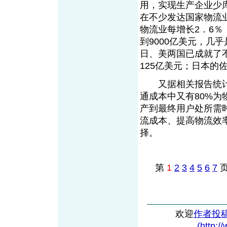
用，实现生产企业少
在不少发达国家物流业
物流业每增长2．6
到9000亿美元，几
日、美两国已成就了不
125亿美元；日本的
又据相关报告统计分
通成本中又有80%为
产到最终用户处所需
流成本、提高物流效
择。
第
1
2
3
4
5
6
7
欢迎
作者投
(http:/