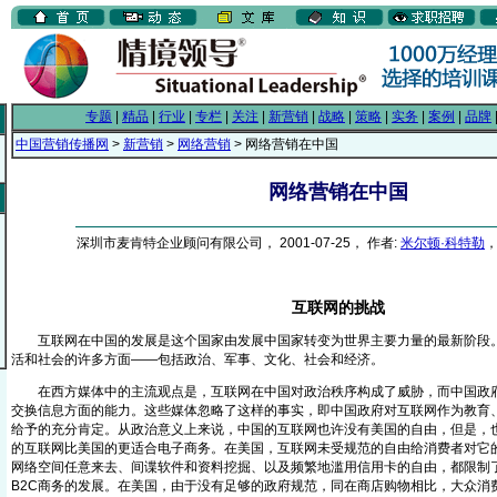
专题
|
精品
|
行业
|
专栏
|
关注
|
新营销
|
战略
|
策略
|
实务
|
案例
|
品牌
中国营销传播网
>
新营销
>
网络营销
> 网络营销在中国
网络营销在中国
深圳市麦肯特企业顾问有限公司， 2001-07-25， 作者:
米尔顿·科特勒
，
互联网的挑战
互联网在中国的发展是这个国家由发展中国家转变为世界主要力量的最新阶段。
活和社会的许多方面——包括政治、军事、文化、社会和经济。
在西方媒体中的主流观点是，互联网在中国对政治秩序构成了威胁，而中国政府
交换信息方面的能力。这些媒体忽略了这样的事实，即中国政府对互联网作为教育
给予的充分肯定。从政治意义上来说，中国的互联网也许没有美国的自由，但是，
的互联网比美国的更适合电子商务。在美国，互联网未受规范的自由给消费者对它
网络空间任意来去、间谍软件和资料挖掘、以及频繁地滥用信用卡的自由，都限制
B2C商务的发展。在美国，由于没有足够的政府规范，同在商店购物相比，大众消