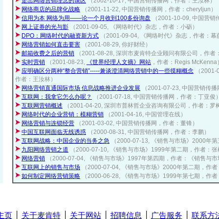
走出网络营销理念的误区
（2002-10-17, 中国营销传播网，作者：王汝林）
网络商店的品牌化战略
（2001-11-22, 中国营销传播网，作者：cheryljun）
信用为本 网络为用——论一个月收到100多份询盘
（2001-10-09, 中
网上证券的光与影
（2001-09-05, 《网络时代》杂志，作者：小砺）
DPO：网络时代的融资新方式
（2001-09-04, 《网络时代》杂志，作者：幕萨
网络营销如何直击要害
（2001-08-29, 你好财经）
邮箱收费之后的营销
（2001-08-28, 深圳市麦肯特企业顾问有限公司，作
实时营销
（2001-08-23,
《世界经理人文摘》网站
，作者：Regis McKenna
应明确区分两种“整合营销”-----兼谈澄清网络营销中的一些摸糊概念
（2001
作者：王汝林）
网络营销直通国际市场 信息战略推进企业发展
（2001-07-23, 中国营
互联网：我拿它怎么办呢？
（2001-07-18, 中国营销传播网，作者：丁亚俊
互联网营销概述
（2001-04-20, 深圳市普林哲企业咨询有限公司，作者：罗
网络时代的企业营销：模糊营销
（2001-04-16, 中国管理在线）
网络营销与连锁经营
（2001-03-02, 中国营销传播网，作者：董锋）
中国互联网面临无线诱惑
（2000-08-31, 中国营销传播网，作者：李鹏）
互联网战略：中国企业的当务之急
（2000-07-13, 《销售与市场》200
九阳网络营销之道
（2000-07-10, 《销售与市场》1999年第二期，作者
网络营销
（2000-07-04, 《销售与市场》1997年第四期，作者：《销售
互联网上的销售与市场
（2000-07-04, 《销售与市场》2000年第二期，
如何制定网络营销策略
（2000-06-28, 《销售与市场》1999年第七期，
主页
│
关于麦肯特
│
关于网站
│
招聘信息
│
广告服务
│
联系方