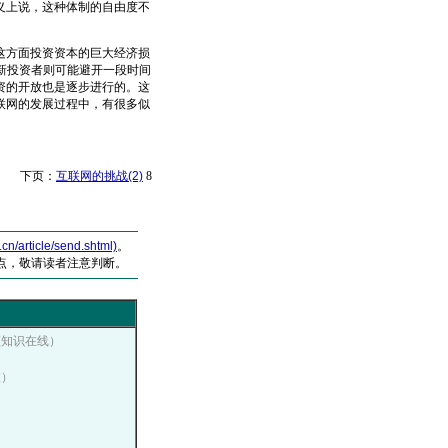
义上说，这种体制的自由度不
方面投资资本的巨大经济损
新投资者则可能避开一段时间
资的开放也是逐步进行的。这
联网的发展过程中，有很多似
下页：
互联网的挑战(2)
8
article/send.shtml)
。
点，敬请读者注意判断。
顿知识在线）
波）
）