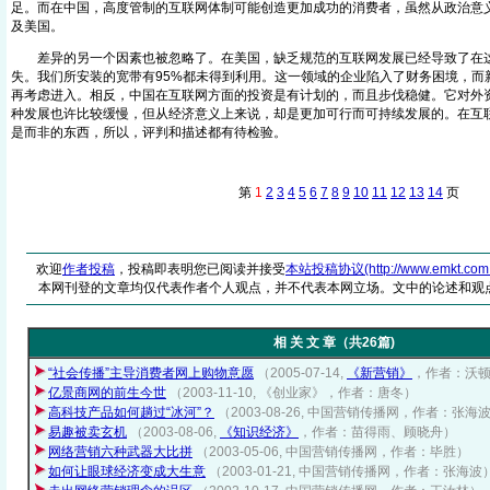
足。而在中国，高度管制的互联网体制可能创造更加成功的消费者，虽然从政治意
及美国。
差异的另一个因素也被忽略了。在美国，缺乏规范的互联网发展已经导致了在这
失。我们所安装的宽带有95%都未得到利用。这一领域的企业陷入了财务困境，而
再考虑进入。相反，中国在互联网方面的投资是有计划的，而且步伐稳健。它对外
种发展也许比较缓慢，但从经济意义上来说，却是更加可行而可持续发展的。在互
是而非的东西，所以，评判和描述都有待检验。
第
1
2
3
4
5
6
7
8
9
10
11
12
13
14
页 
欢迎
作者投稿
，投稿即表明您已阅读并接受
本站投稿协议(http://www.emkt.com.cn/
本网刊登的文章均仅代表作者个人观点，并不代表本网立场。文中的论述和观
相 关 文 章（共26篇)
“社会传播”主导消费者网上购物意愿
（2005-07-14,
《新营销》
，作者：沃
亿景商网的前生今世
（2003-11-10, 《创业家》，作者：唐冬）
高科技产品如何趟过“冰河”？
（2003-08-26, 中国营销传播网，作者：张海
易趣被卖玄机
（2003-08-06,
《知识经济》
，作者：苗得雨、顾晓舟）
网络营销六种武器大比拼
（2003-05-06, 中国营销传播网，作者：毕胜）
如何让眼球经济变成大生意
（2003-01-21, 中国营销传播网，作者：张海波