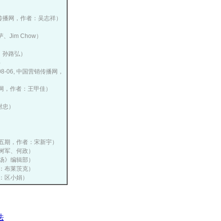
国营销传播网，作者：吴志祥）
、Jim Chow）
者：孙路弘）
）
-08-06, 中国营销传播网，
销传播网，作者：王甲佳）
）
树忠）
0年第五期，作者：宋新宇）
：张树军、何政）
与市场》编辑部）
作者：布莱茨克）
作者：区小娟）
法