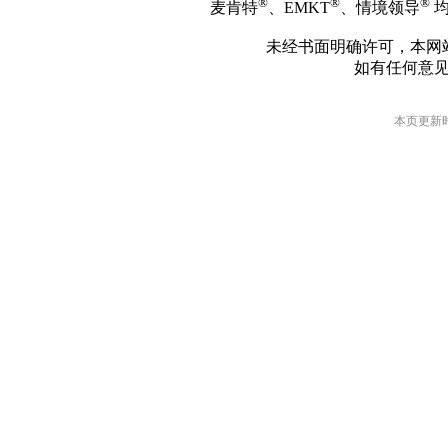
®
®
®
麦肯特
、EMKT
、情境领导
均
未经书面明确许可，本网
如有任何意
本页更新时间: