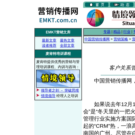
专题
|
精品
|
行业
|
EMKT营销文库
中国营销传播网
>
营销策略
>
最新文章
最热文章
读者推荐
全部文章
麦肯特培训课程
麦肯特提供优秀的营销与管
理培训课程、内训与咨询：
客户关系
中国营销传播网， 2
领导者之剑 － 突破思维
情境领导
经理人之培训
如果说去年12月1
会”是“冬天里的一把
管理行业实施方案国际
起的“CRM”热，一
南国的广州。尽管在