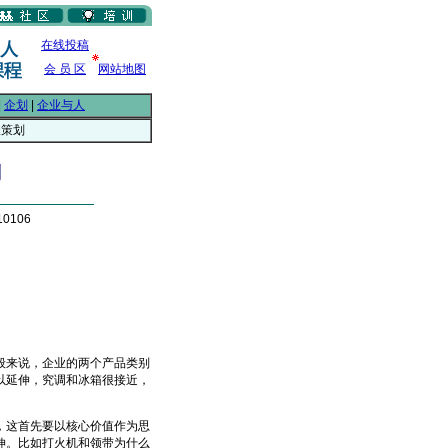
在线投稿
会 员 区
网站地图
|
企划
|
企业与人
谈策划
划
0106
来说，企业的两个产品类别
以延伸，究调和冰箱很接近，
这首先要以核心价值作为思
伸。比如打火机和领带为什么