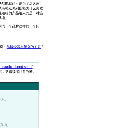
的功能就已不是为了点火用
从高档延伸到低档为什么失败
娃哈哈的产品给人的是一种温
共溶。
用同一个品牌这样的一个问
页：
品牌经营与策划的关系
8
article/send.shtml)
。
点，敬请读者注意判断。
：苏东）
：乔均）