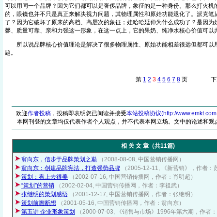
可以用同一个品牌？因为它们都可以是奢侈品牌，象征的是一种身份。那么打火机
的，眼镜也并不只是真正来解决视力问题，其物理属性和原始功能退化了。派克笔
了？因为它破坏了原来的高档、高层次的象征；娃哈哈延伸为什么成功了？是因为
馨、质量可靠、亲和力强这一形象，在这一点上，它的果奶、纯净水核心价值可以
所以说品牌核心价值理论是解决了很多物理属性、原始功能相差很远但都可以
题。
第
1
2
3
4
5
6
7
8
页 下
欢迎
作者投稿
，投稿即表明您已阅读并接受
本站投稿协议(http://www.emkt.com.cn/
本网刊登的文章均仅代表作者个人观点，并不代表本网立场。文中的论述和观
相 关 文 章（共11篇)
翁向东，信步于品牌策划之巅
（2008-08-08, 中国营销传播网）
翁向东：创建品牌宪法，打造强势品牌
（2005-12-11, 《新营销》，作者
策划：看上去很美
（2002-07-16, 中国营销传播网，作者：肖明超）
“策划”的营销
（2002-02-04, 中国营销传播网，作者：李祖武）
张继明的策划感悟
（2001-12-17, 中国营销传播网，作者：张继明）
策划前瞻断想
（2001-05-16, 中国营销传播网，作者：翁向东）
第五讲 企业形象策划
（2000-07-03, 《销售与市场》1996年第六期，作者