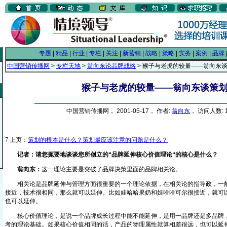
专题
|
精品
|
行业
|
专栏
|
关注
|
新营销
|
战略
|
策略
|
实务
|
案例
|
品牌
中国营销传播网
>
专栏天地
>
翁向东论品牌战略
> 猴子与老虎的较量――翁向东
猴子与老虎的较量――翁向东谈策
中国营销传播网， 2001-05-17， 作者:
翁向东
， 访问人数: 1
7
上页：
策划的根本是什么？策划最应该注意的问题是什么？
记者：请您扼要地谈谈您所创立的“品牌延伸核心价值理论“的核心是什么？
翁向东：
这一理论主要是突破了品牌决策里面的品牌相关论。
相关论是品牌延伸与管理方面很重要的一个理论依据，在相关论的指导政，一般
接近，技术很相同，那么就可以延伸。比如娃哈哈果奶和娃哈哈可尔很接近，就可
也可以延伸。
核心价值理论，是说一个品牌成长过程中能不能延伸，是用一品牌还是多品牌，
考的理论基础。如果核心价值相同的话，产品的物理属性就算相差很远，也可以延