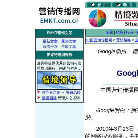
专题
|
精品
|
行业
|
EMKT营销文库
中国营销传播网
>
营销策略
>
最新文章
最热文章
读者推荐
全部文章
Google明
麦肯特培训课程
麦肯特提供优秀的营销与管
理培训课程、内训与咨询：
Goo
中国营销传播网， 
领导者之剑 － 突破思维
情境领导
经理人之培训
Google明白
的。
2010年3月23日
的网络搜索服务，并将