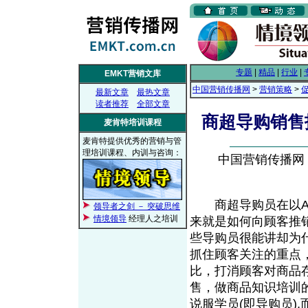
专题
|
精品
|
行业
|
EMKT营销文库
中国营销传播网
>
营销策略
>
最新文章
最热文章
读者推荐
全部文章
商超导购销售
麦肯特培训课程
麦肯特提供优秀的营销与管
理培训课程、内训与咨询：
中国营销传播网， 2
商超导购员在以AB
领导者之剑 － 突破思维
情境领导
经理人之培训
来就是如何向顾客推
些导购员很能讲却为
抓住顾客关注的重点
比，打消顾客对商品
售，做商品知识培训
说服学员(即导购员)