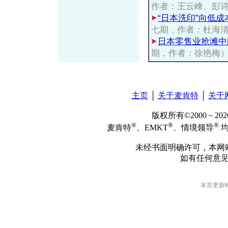
作者：王云峰、彭
“日本洗印”向低
七期，作者：杜海
日本零售业抢滩中
期，作者：徐艳梅
主页
│
关于麦肯特
│
关于
版权所有©2000－2
®
®
®
麦肯特
、EMKT
、情境领导
均
未经书面明确许可，本网
如有任何意
本页更新时间: