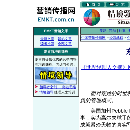
专题
|
精品
|
行业
|
EMKT营销文库
中国营销传播网
>
经营战略
>
最新文章
最热文章
读者推荐
全部文章
麦肯特培训课程
麦肯特提供优秀的营销与管
理培训课程、内训与咨询：
《世界经理人文摘》
领导者之剑 － 突破思维
情境领导
经理人之培训
面对艰难的时世
负的管理模式。
美国加州Pebble 
事，实为高尔夫球手
成就暴殄天物的真实