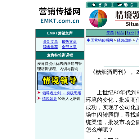
专题
|
精品
|
行业
|
EMKT营销文库
中国营销传播网
>
经营战略
>
最新文章
最热文章
读者推荐
全部文章
麦肯特培训课程
麦肯特提供优秀的营销与管
理培训课程、内训与咨询：
《糖烟酒周刊》， 200
上世纪80年代到9
领导者之剑 － 突破思维
情境领导
经理人之培训
环境的变化，批发商
成功，实现了公司化
场中闪转腾挪，寻找
统渠道，批发市场会随
怎么样呢？