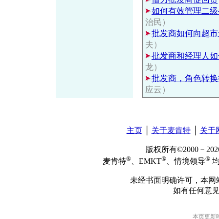
如何有效管理二级
治民）
批发商如何向超市
夫）
批发商和经理人如
龙）
批发商，角色转换
应云）
主页
│
关于麦肯特
│
关于
版权所有©2000－2
®
®
®
麦肯特
、EMKT
、情境领导
均
未经书面明确许可，本网
如有任何意
本页更新时间: