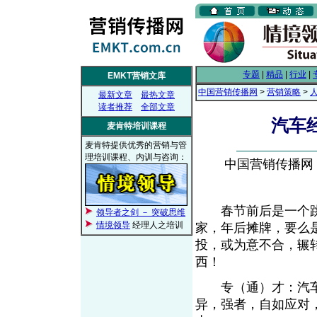
专题
|
精品
|
行业
|
EMKT营销文库
中国营销传播网
>
营销策略
>
最新文章
最热文章
读者推荐
全部文章
汽车
麦肯特培训课程
麦肯特提供优秀的营销与管
理培训课程、内训与咨询：
中国营销传播网， 2
春节前后是一个跳
领导者之剑 － 突破思维
情境领导
经理人之培训
家，年后摊牌，要么
投，或为意不合，辗
西！
专（通）才：汽车
异，强者，自如应对