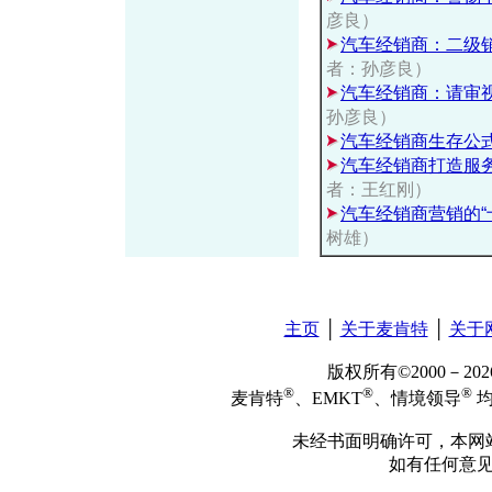
彦良）
汽车经销商：二级
者：孙彦良）
汽车经销商：请审
孙彦良）
汽车经销商生存公
汽车经销商打造服
者：王红刚）
汽车经销商营销的“
树雄）
主页
│
关于麦肯特
│
关于
版权所有©2000－2
®
®
®
麦肯特
、EMKT
、情境领导
均
未经书面明确许可，本网
如有任何意