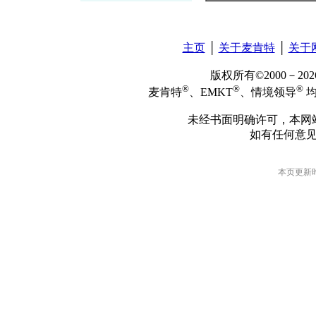
主页
│
关于麦肯特
│
关于
版权所有©2000－2
®
®
®
麦肯特
、EMKT
、情境领导
均
未经书面明确许可，本网
如有任何意
本页更新时间: