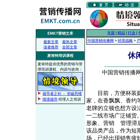
专题
|
精品
|
行业
|
EMKT营销文库
中国营销传播网
>
经营战略
>
最新文章
最热文章
读者推荐
全部文章
休
麦肯特培训课程
麦肯特提供优秀的营销与管
理培训课程、内训与咨询：
中国营销传播网， 
目前，方便杯装奶茶
领导者之剑 － 突破思维
情境领导
经理人之培训
家，在香飘飘、香约
老牌的立顿也想方设
一二线市场广泛铺货
形象、营销
管理滞
From EMKT.com.cn
该品类产品，作为短
场，已经出现销售疲