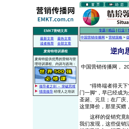
专题
|
精品
|
行业
|
EMKT营销文库
中国营销传播网
>
营销策略
>
最新文章
最热文章
读者推荐
全部文章
逆向
麦肯特培训课程
麦肯特提供优秀的营销与管
理培训课程、内训与咨询：
中国营销传播网， 200
“得终端者得天下”
领导者之剑 － 突破思维
情境领导
经理人之培训
门一脚”，早已经成
圣诞、元旦；在厂庆
这里降价，那里买赠
这样的促销究竟能
我们发现，这些促销