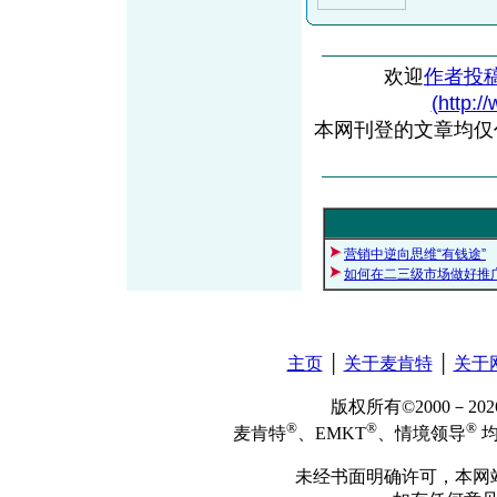
欢迎
作者投
(http:/
本网刊登的文章均仅
营销中逆向思维“有钱途”
如何在二三级市场做好推
主页
│
关于麦肯特
│
关于
版权所有©2000－2
®
®
®
麦肯特
、EMKT
、情境领导
均
未经书面明确许可，本网