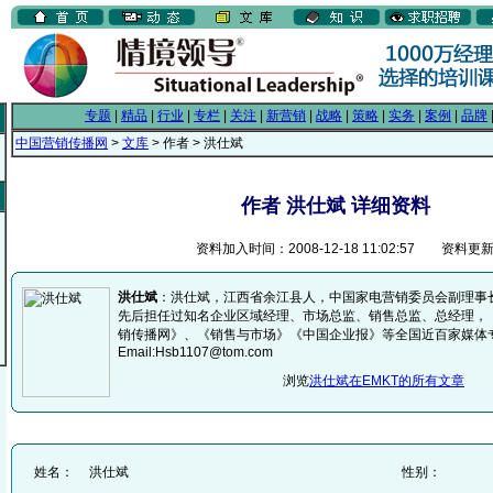
专题
|
精品
|
行业
|
专栏
|
关注
|
新营销
|
战略
|
策略
|
实务
|
案例
|
品牌
中国营销传播网
>
文库
> 作者 > 洪仕斌
作者 洪仕斌 详细资料
资料加入时间：2008-12-18 11:02:57 资料更新时间
洪仕斌
：洪仕斌，江西省余江县人，中国家电营销委员会副理事
先后担任过知名企业区域经理、市场总监、销售总监、总经理，
销传播网》、《销售与市场》《中国企业报》等全国近百家媒体
Email:Hsb1107@tom.com
浏览
洪仕斌在EMKT的所有文章
姓名：
洪仕斌
性别：