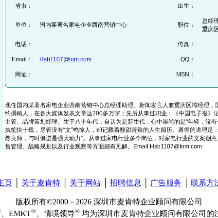
省市：
出生：
总经
单位：
国内某著名家电企业西南营销中心
职位：
重庆
电话：
传真：
Email：
Hsb1107@tom.com
QQ：
网址：
MSN：
现任国内某著名家电企业西南营销中心总经理助理、新闻发言人兼重庆区域经理，
约撰稿人，在各大媒体发表文章达200多万字；先后从事过职业：《中国电子报》
主管、品牌策划经理。生于八十年代，自认为是新生代，心中崇尚的是“年轻，没有
执笔快十载，尽管没有“文”鸣惊人，却记载着酸甜苦辣的人生阅历。遵循的道理是
然良师，与时俱进是强大动力”。从事过家电行业多个岗位，对家电行业的文案创意
售管理、战略规划以及行业观察等方面颇有见解。Email:Hsb1107@tom.com
主页
│
关于麦肯特
│
关于网站
│
招聘信息
│
广告服务
│
联系方
版权所有©2000－2026 深圳市麦肯特企业顾问有限公司
®
®
®
、EMKT
、情境领导
均为深圳市麦肯特企业顾问有限公司的