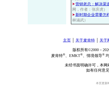
营销老总：解决渠
网，作者：张庆虎）
新时期企业需要怎
林涵武）
主页
│
关于麦肯特
│
关于
版权所有©2000－2
®
®
®
麦肯特
、EMKT
、情境领导
均
未经书面明确许可，本网
如有任何意
本页更新时间: