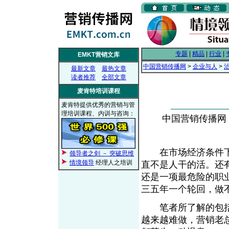
专题
|
精品
|
行业
|
EMKT营销文库
中国营销传播网
>
企业与人
>
最新文章
最热文章
读者推荐
全部文章
麦肯特培训课程
麦肯特提供优秀的营销与管
理培训课程、内训与咨询：
中国营销传播网， 2
在市场经济条件下
领导者之剑 － 突破思维
情境领导
经理人之培训
直不是人干的活。还
还是一项最危险的职
三五年一个轮回，做
笔者所了解的包括
越来越难做，营销老