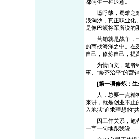
都萌生一种退意。
噫呼哉，蜀难之难
浪淘沙，真正职业化
是像巴顿将军所说的
营销就是战争，一
的商战海洋之中。在
自己，修炼自己，提
为情而文，笔者经
事、“修齐治平”的
[第一项修炼：
人，总要一点精神
来讲，就是创业不止
入地狱”追求理想的“
因工作关系，笔者
一字一句地跟我说—