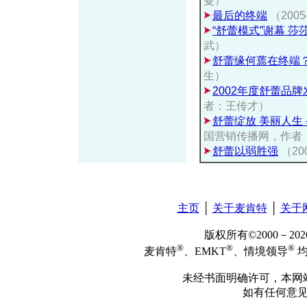
曼）
最后的终端
（200
“舒蕾模式”谢幕 莎
武）
舒蕾缘何蔫在终端
生）
2002年度舒蕾品
者：王传才）
舒蕾绽放 美丽人
国营销传播网，作者
舒蕾以弱胜强
（200
主页
│
关于麦肯特
│
关于
版权所有©2000－2
®
®
®
麦肯特
、EMKT
、情境领导
均
未经书面明确许可，本网
如有任何意