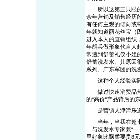
所以这第三只眼的第
余年营销及销售经历
有任何主观的倾向或需
年就知道丽花丝宝（
进入本人的直销组织
年胡兵做形象代言人
常遭到舒蕾礼仪小姐
舒蕾洗发水。其原因
系列、广东军团的洗
这种个人经验实际
做过快速消费品营
的“高价”产品背后的
是营销人津津乐道的神圣
当年，当我在超市货
---与洗发水专家兼
里好象比飘柔要贵8