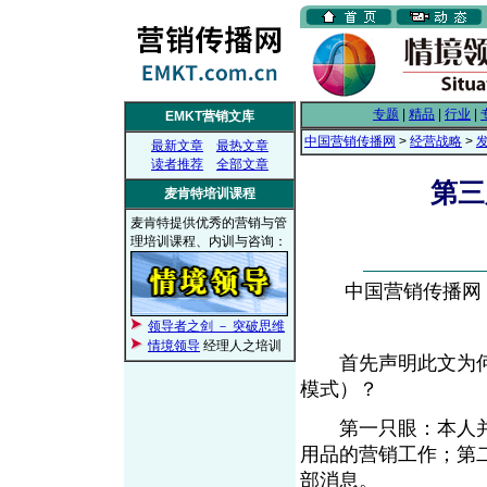
专题
|
精品
|
行业
|
EMKT营销文库
中国营销传播网
>
经营战略
>
最新文章
最热文章
读者推荐
全部文章
第三
麦肯特培训课程
麦肯特提供优秀的营销与管
理培训课程、内训与咨询：
中国营销传播网， 2
领导者之剑 － 突破思维
情境领导
经理人之培训
首先声明此文为何名
模式）？
第一只眼：本人并
用品的营销工作；第
部消息。