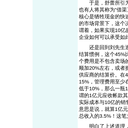
于是，舒蕾所引为自
也有人将其称为“借
核心是牺牲现金的快
的市场背景下，这个
谓着，如果实现10亿
企业如何可以承受如
还是回到刘先生透露
结算惯例，这个45
个费用是不包含卖场
顺加20%左右，或者
供应商的结算价。在4
15%，管理费用至少
低于10%，那么一瓶1
谓的1亿元应收帐款其
实际成本与10亿的销售
意思是说，就算1亿
总收入的3.5%！这
明白了上述道理，