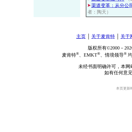
渠道变革：从分公
者：陶天）
主页
│
关于麦肯特
│
关于
版权所有©2000－2
®
®
®
麦肯特
、EMKT
、情境领导
均
未经书面明确许可，本网
如有任何意
本页更新时间: