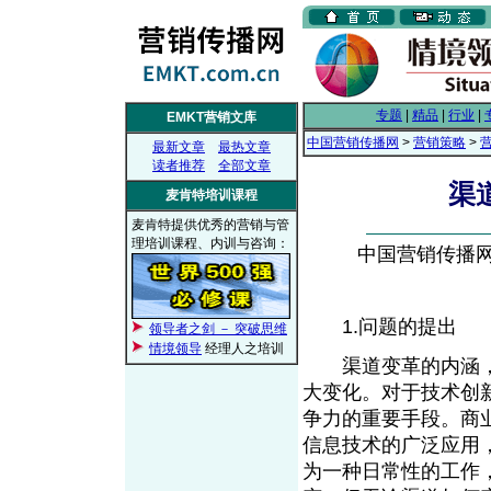
专题
|
精品
|
行业
|
EMKT营销文库
中国营销传播网
>
营销策略
>
最新文章
最热文章
读者推荐
全部文章
渠
麦肯特培训课程
麦肯特提供优秀的营销与管
理培训课程、内训与咨询：
中国营销传播网， 
1.问题的提出
领导者之剑 － 突破思维
情境领导
经理人之培训
渠道变革的内涵，
大变化。对于技术创
争力的重要手段。商
信息技术的广泛应用
为一种日常性的工作