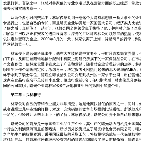
发展打算。言谈之中，张总对林家俊的专业水准以及在营销方面的职业经历非常欣
先去公司实地考察一下。
从两个多小时的交流中，林家俊感觉到张总这个人是有着想做一番大事业的企业
食品行业，也是自己的专长，而且曙光企业毕竟是一家国营大公司，经济实力比较
了解之后，真的飞了一趟K市，张总会同全体领导班子接待了他，并向林介绍了企
用的新厂房以及正在安装的进口设备等，漂亮的厂区环境和公司领导层的热情，使
俊决定加盟曙光企业。2000年3月的一天，林家俊离开上海，背起简单的行李，到
司营销总监一职。
林家俊不是营销科班出生，他在大学读的是中文专业，平时只喜欢舞文弄墨，但
门工作，反而阴差阳错地被分配到中科院上海研究所属下的一家保健品公司，在市
个文案职位，使林家俊逐渐喜欢上了广告和营销，随着对企业管理认识的加深，林
职业生涯作个清晰的定位，考虑再三，决定报考刚刚热门起来的北大光华的MBA，
终于拿到了硕士学位。随后立即被猎头公司介绍到杭州的一家饼干公司，出任营销
这家在食品行业名不见传的小企业，做成行业前8名，任职期满后，林家俊又分别
同的公司就职，曙光企业是林家俊8年营销职业生涯的第四个加盟企业。
第二章：兵秫粮行
林家俊对自己的营销专业能力非常清楚，这是他爽快就任的原因之一，同时，他
或者说经过几年市场的打拼，对这一充满硝烟的竞争市场摸的比较透彻。所以他来
十足的。但经过几天来上上下下的了解，林家俊发现，曙光公司并不象自己原来想
曙光公司的前身是一家国营工业品生产企业，其生产的曙光动力电机是全国闻名
个行业的利润微薄而且前景暗淡，所以另外投资成立了曙光绿色食品有限公司，曙
之当地生产的核桃资源，采用国际最新的萃取工艺，将核桃提炼成新一代保健核桃
核桃油产品。目前核桃粉市场已经有强烈的顶峰品牌霸占了很大市场份额，顶峰几