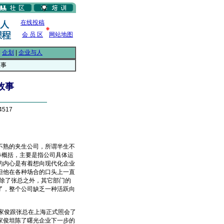
在线投稿
会 员 区
网站地图
|
企划
|
企业与人
故事
故事
4517
熟的夹生公司，所谓半生不
步概括，主要是指公司具体运
的内心是有着想向现代化企业
但他在各种场合的口头上一直
但除了张总之外，其它部门的
了，整个公司缺乏一种活跃向
家俊跟张总在上海正式照会了
家俊坦陈了曙光企业下一步的