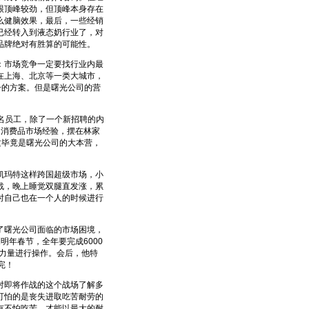
跟顶峰较劲，但顶峰本身存在
么健脑效果，最后，一些经销
已经转入到液态奶行业了，对
品牌绝对有胜算的可能性。
市场竞争一定要找行业内最
在上海、北京等一类大城市，
击的方案。但是曙光公司的营
名员工，除了一个新招聘的内
速消费品市场经验，摆在林家
这毕竟是曙光公司的大本营，
玛特这样跨国超级市场，小
戗，晚上睡觉双腿直发涨，累
时自己也在一个人的时候进行
曙光公司面临的市场困境，
年春节，全年要完成6000
力量进行操作。会后，他特
完！
即将作战的这个战场了解多
可怕的是丧失进取吃苦耐劳的
有不怕吃苦，才能以最大的耐