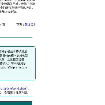
的测验题并不难，但除了李琼
，专门开夜车进行强化培训，
市场上去走访。
4
页 下页：
第 2 页
8
精神的低成本营销策划
用其独特的横向思维创新
思路，且出招凶猛怪
营销人》等书,破局专
akun@vip.sina.com
article/send.shtml)
。
点，敬请读者注意判断。