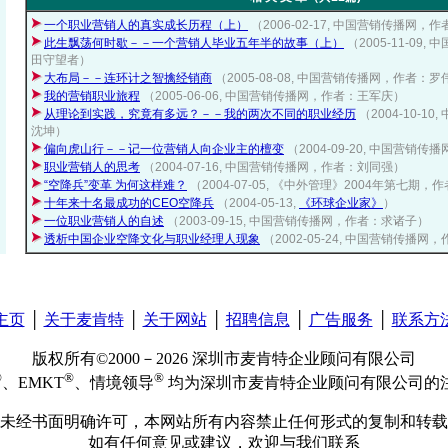
一个职业营销人的真实成长历程（上）
（2006-02-17, 中国营销传播网，
此生飘荡何时歇－－一个营销人毕业五年半的故事（上）
（2005-11-09
田守望者）
大布局－－连环计之智擒经销商
（2005-08-08, 中国营销传播网，作者：
我的营销职业旅程
（2005-06-06, 中国营销传播网，作者：王军庆）
从理论到实践，究竟有多远？－－我的两次不同的职业经历
（2004-10-
沈坤）
偏向虎山行－－记一位营销人向企业主的檀变
（2004-09-20, 中国营销
职业营销人的思考
（2004-07-16, 中国营销传播网，作者：刘同强）
“空降兵”变革 为何这样难？
（2004-07-05, 《中外管理》2004年第七期
十年来十名最成功的CEO空降兵
（2004-05-13,
《环球企业家》
）
一位职业营销人的自述
（2003-09-15, 中国营销传播网，作者：求诸子）
透析中国企业空降文化与职业经理人现象
（2002-05-24, 中国营销传播
主页
│
关于麦肯特
│
关于网站
│
招聘信息
│
广告服务
│
联系方
版权所有©2000－2026 深圳市麦肯特企业顾问有限公司
®
®
®
、EMKT
、情境领导
均为深圳市麦肯特企业顾问有限公司的
未经书面明确许可，本网站所有内容禁止任何形式的复制和转载
如有任何意见或建议，欢迎与我们联系