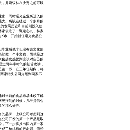
赏，并建议林在决定之前可以
家，同时曙光企业所进入的
强大。所以在经过一个多月的
业的发展历史和目前刚投入使
林家俊吃了一颗定心丸，林家
达K市，开始就任曙光食品公
毕业后他非但没有去文化部
场部做一个小文案，而就是这
家俊越发感觉到应该对自己的
经过两年半时间的刻苦攻读，
总监一职，在三年任期内，将
被两家猎头公司介绍到两家不
对当前的食品市场比较了解
曙光报到的时候，几乎是信心
象的那么好弄。
的品牌，上级公司考虑到这
光公司开发的第一个产品是取
粉，下一步将推出国内第一家
乎成了核桃粉的代名词。但经