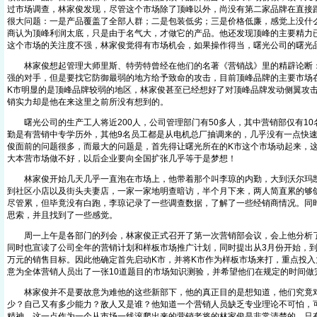
过市场调查，林家俊发现，尽管这个市场除了顶峰以外，尚没有第二家品牌在直接
很大问题：一是产品覆盖了全部人群；二是包装低劣；三是价格低廉，感觉上没什
商认为顶峰利润太底，只是由于名气大，才做它的产品。他还发现顶峰的主要精力
这个市场的关注度不强，林家俊觉得有市场机会，如果操作得当，曙光公司的曙光
林家俊想起管理大师里斯、特劳特曾经在他们的名著《营销战》里的精辟论断：
强的对手，但是要找它防御最弱的地方给予致命的攻击，目前顶峰品牌的主要市场
K市明显的是顶峰品牌较弱的地区，林家俊甚至已经想好了对顶峰品牌发动侧翼攻
销实力却是他在来这里之前所没有想到的。
曙光公司的生产工人将近200人，公司管理部门有50多人，其中营销部仅有10
勤是有营销中专学历外，其他9名员工都是从电机总厂抽调来的，几乎没有一点快
俊面前的问题很多，而最大的问题是，首先得让曙光所在的K市这个市场动起来，
大本营市场做不好，以后企业要向全国扩张几乎等于是梦想！
林家俊开始几天几乎一直泡在市场上，他带着那个叫李琼的内勤，大到沃尔玛凯
到社区小店以及街头夫妻店，一家一家地明查暗访，半个月下来，两人简直累的够
尽管累，但毕竟没有白跑，李琼记录了一些调查数据，了解了一些经销商情况。同
思索，并且找到了一些感觉。
周一上午是各部门的列会，林家俊正式召开了第一次营销部会议，会上他分析了
同时也宣读了公司全年的营销计划和样板市场推广计划，同时提出从3月份开始，到明
万元的销售目标。因此他确定首先启动K市，并将K市作为样板市场来打，重点投入
意为全体营销人员出了一张10道题目的市场知识测验，并希望他们在规定的时间做
林家俊并不是要故意为难他的这些新部下，他的真正目的是想知道，他们究竟对
少？自己又有多少能力？敌人又是谁？他知道一个营销人员缺乏专业理论不可怕，
精神，这一点作为一个从市场一线滚爬出来的营销老将的林家俊是非常清楚的，只