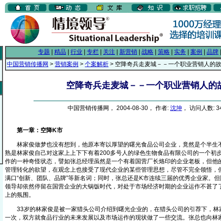
专题
|
精品
|
行业
|
专栏
|
关注
|
新营销
|
战略
|
策略
|
实务
|
案例
|
品牌
中国营销传播网
>
营销案例
>
个案解析
> 空降奇兵走麦城－－一个职业营销人的
空降奇兵走麦城－－一个职业营销人的
中国营销传播网， 2004-08-30， 作者:
沈坤
， 访问人数: 3
第一章：空降K市
林家俊做梦也没有想到，他原本寄以厚望的曙光食品公司企业，竟然是个半生不
熟是林家俊自己对这家上上下下有着200多号人的绿色生物食品有限公司的一个初
作的一种奇怪状态，譬如张总经理虽然是一个有着国营厂长烙印的企业老板，但他
管理转化的欲望，在观念上也接受了现代企业的某些管理思想，尽管不完全领悟，
满口“创新、团队、品牌”等新名词；同时，张总还是K市连续三届的优秀企业家。
领导却依然停留在国营企业的大锅饭时代，对处于市场经济时期的企业运作不甚了
上的氛围。
33岁的林家俊是被一家猎头公司介绍到曙光企业的，在猎头公司的引荐下，林
一次，双方就食品行业的未来发展以及市场运作的现状做了一些交流。张总也向林