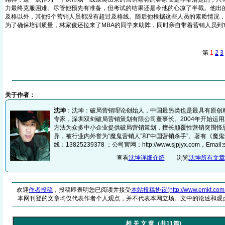
力最终克服困难。尽管他预先有准备，但考试的结果还是令他的心凉了半截。他出
及格以外，其他9个营销人员都没有超过及格线。随后他根据这些人员的素质情况
为了确保培训质量，林家俊还拉来了MBA的同学来助阵，同时亲自带着营销人员到
第
1
2
3
关于作者：
沈坤
：沈坤：破局营销理论创始人，中国最另类也是最具有原创
专家，深圳双剑破局营销策划有限公司董事长。2004年开始运
方法为众多中小企业提供破局营销策划，擅长颠覆性营销突围怪
异，被行业内外誉为“魔鬼营销人”和“中国营销杀手”。著有《魔鬼
线：13825239378 ；公司官网：http://www.sjpjyx.com，Email:sz
查看
沈坤详细介绍
浏览
沈坤所有文章
欢迎
作者投稿
，投稿即表明您已阅读并接受
本站投稿协议(http://www.emkt.com.cn/
本网刊登的文章均仅代表作者个人观点，并不代表本网立场。文中的论述和观
相 关 文 章（共11篇)