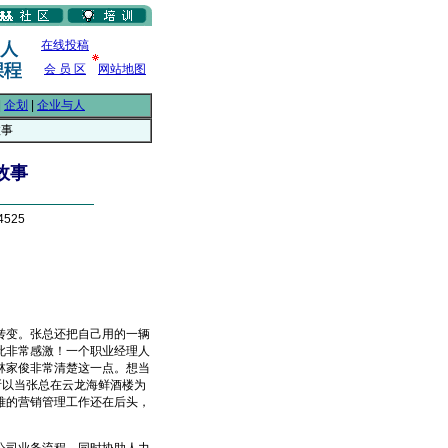
在线投稿
会 员 区
网站地图
|
企划
|
企业与人
故事
故事
4525
变。张总还把自己用的一辆
此非常感激！一个职业经理人
林家俊非常清楚这一点。想当
所以当张总在云龙海鲜酒楼为
难的营销管理工作还在后头，