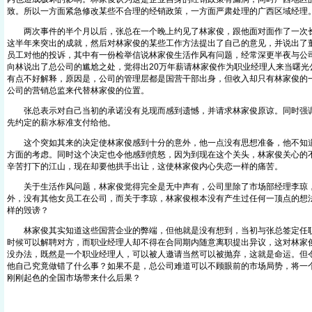
致。所以一方面紧急修改某些不合理的经销政策，一方面严肃处理的广西区域经理
两次事件的半个月以后，张总在一个晚上约见了林家俊，跟他面对面作了一次长
这半年来突出的成就，然后对林家俊的某些工作方法提出了自己的意见，并说出了
员工对他的投诉，其中有一份检举信说林家俊生活作风有问题，经常深更半夜与公
向林说出了总公司的尴尬之处，觉得出20万年薪请林家俊作为职业经理人来当曙光
有点不好解释，原因是，公司的管理层都是国营干部出身，但收入却只有林家俊的
公司的营销总监来代替林家俊的位置。
张总表示对自己当初的承诺没有兑现而感到遗憾，并请求林家俊原谅。同时强调
先约定的薪水标准支付给他。
这个突如其来的决定使林家俊感到十分的意外，他一点没有思想准备，他不知道
方面的考虑。同时这个决定也令他感到愤怒，因为到现在这个关头，林家俊关心的
辛苦打下的江山，现在却要他拱手出让，这使林家俊内心失恋一样的痛苦。
关于生活作风问题，林家俊觉得完全是无中声有，公司里除了市场部经理李琼，
外，没有其他女员工在公司，而关于李琼，林家俊根本没有产生过任何一顶点的想
样的毁谤？
林家俊其实知道这些国营企业的弊端，但他就是没有想到，当初与张总签定任职
时候可以解聘对方，而职业经理人却不得在合同期内随意离职提出异议，这对林家
没办法，既然是一个职业经理人，可以被人邀请当然可以被抛弃，这就是命运。但
他自己究竟做错了什么事？如果不是，总公司难道可以不顾眼前的市场局势，将一
刚刚起色的全国市场带来什么后果？