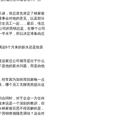
。
谈，张总首先肯定了林家俊
董事会对他的意见，以及部分
司女员工一起……最后，张总
公司的营销总监，在整个公司
一半水平，所以决定准备由总
这6个月来的薪水还是按原
这家总公司领导是出于什么
不是他的薪水问题，而是由他
经常因为加班而回家晚一点
法，哪个员工无聊竟然提出这
合同时，对于企业一方任何
俊来说是一个深刻的教训，但
令林家俊百思不得其解的是，
个营销将领随意调动？这会对