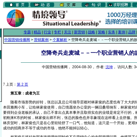
专题
|
精品
|
行业
|
专栏
|
关注
|
新营销
|
战略
|
策略
|
实务
|
案例
|
品牌
中国营销传播网
>
营销案例
>
个案解析
> 空降奇兵走麦城－－一个职业营销人的
空降奇兵走麦城－－一个职业营销人的
中国营销传播网， 2004-08-30， 作者:
沈坤
， 访问人数: 3
7
上页：
第 2 页
第五章：成者为王
随着市场形势的好转，张总以及总公司领导层都对林家俊的态度也有了大大的转
本田雅阁小车，让给林家俊使用，自己情愿坐办公室的一辆旧桑塔纳车，林家俊对
要得到企业老板的承认，自己不拿出点真本事并且取得实在的业绩是肯定不行的，
初刚来K市的时候，林家俊出师不利，张总的脸色也并非象现在这样看上去舒服。
林庆贺时，林家俊也只是在心里轻轻舒了一口气，他知道，这只是一个开始，更艰
成功的招商并不等于成功的市场，他绝不能掉以轻心。