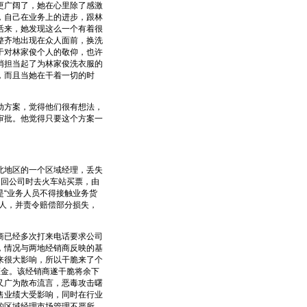
更广阔了，她在心里除了感激
，自己在业务上的进步，跟林
活来，她发现这么一个有着很
整齐地出现在众人面前，换洗
于对林家俊个人的敬仰，也许
悄担当起了为林家俊洗衣服的
，而且当她在干着一切的时
方案，觉得他们很有想法，
审批。他觉得只要这个方案一
地区的一个区域经理，丢失
返回公司时去火车站买票，由
“业务人员不得接触业务货
人，并责令赔偿部分损失，
已经多次打来电话要求公司
，情况与两地经销商反映的基
来很大影响，所以干脆来了个
证金。该经销商遂干脆将余下
又广为散布流言，恶毒攻击曙
售业绩大受影响，同时在行业
的区域经理市场管理不严所