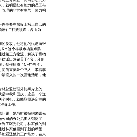
司业务流程，同时协助人力
来，就明显把有能力的员工与
，管理的非常有生气，效力明
件事要在黑板上写上自己的
语）”“打败顶峰，占山为
的反攻，他将他的忧虑向张
对K市这个样板市场重点防
通过第三方物流，解决了货物
事处派出营销骨干4名，分别
，创作拍摄了CF广告片，
时间简直就象个飞人，带着李
中最投入的一次营销活动，他
合林总监处理外协媒介上的
就是中秋和国庆，这是一个送
两个时机，就能取得决定性的
项准备工作。
问题，她当时被招聘来曙光
光公司的办公氛围太郁闷了，
来到了曙光公司，林家俊的到
通过林家俊看到了新的希望，
乎能看透她的工作能力，在来