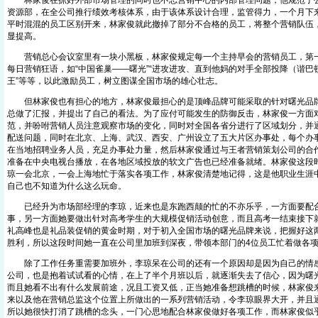
林家俊在抓好外部市场管理的同时也不忘营销中心的内部管理问题，他规范了公
资源部，在全公司推行绩效考核体系，由于该体系设计合理，监管得力，一个月下
平时混混的员工区别开来，林家俊就此撤掉了部分不合格的员工，将整个营销队伍
显提高。
营销总心会议室里有一块小黑板，林家俊规定每一个主持早会的营销员工，第一
每日营销狂语，如“中国雀巢——曙光”“进攻进攻、直到他妈的对手全部投降（谐巴顿
王”等等，以此激励员工，树立图谋全国市场的雄心壮志。
但林家俊也有担心的地方，林家俊最担心的是顶峰品牌可能采取的针对曙光品牌
总做了汇报，并提出了自己的看法。为了应付可能发生的防御反击，林家俊一方面
范，并吩咐营销人员注意观察市场的变化，同时对全国各省分进行了区域划分，并
配送问题，同时在北京、上海、武汉、西安、广州设立了五大片区办事处，每个办
在当地招聘业务人员，充足办事处力量，然后林家俊通过与王者营销策划公司的合作
准备在中央电视台播放，在各地区域投放的软文广告也已经准备就绪。林家俊这段
琼一会北京，一会上海地忙于落实各项工作，林家俊清楚地记得，这是他职业生涯
自己也不知道为什么这么玩命。
已经升为市场部经理的李琼，近来也是东跑西颠的忙的不亦乐乎，一方面要配
事，另一方面她要做出针对高考学生的大规模促销活动创意，而且高考一结束接下
礼高峰也是礼品装促销的黄金时期，对于初入全国市场的曙光品牌来说，把握好这
胜利，所以这段时间她一直在公司里加班到深夜，带领本部门的4位员工忙着做各
除了工作任务重需要加班外，李琼呆在公司的还有一个原因却是因为自己的情感
公司，也是抱着试试看的心情，在上了半个月班以后，就逐渐失去了信心，因为曙
而且她看不出有什么发展前途，况且工资又低，正当她准备想跳槽的时候，林家俊
来以及他在营销总监这个位置上所做出的一系列营销活动，令李琼眼界大开，并且
所以她很快打消了跳槽的念头，一门心思地配合林家俊做好各项工作，而林家俊似