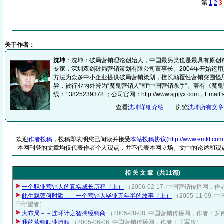
第
1
2
3
关于作者：
沈坤
：沈坤：破局营销理论创始人，中国最另类也是最具有原创
专家，深圳双剑破局营销策划有限公司董事长。2004年开始运
方法为众多中小企业提供破局营销策划，擅长颠覆性营销突围怪
异，被行业内外誉为“魔鬼营销人”和“中国营销杀手”。著有《魔鬼
线：13825239378 ；公司官网：http://www.sjpjyx.com，Email:sz
查看
沈坤详细介绍
浏览
沈坤所有文章
欢迎
作者投稿
，投稿即表明您已阅读并接受
本站投稿协议(http://www.emkt.com.cn/
本网刊登的文章均仅代表作者个人观点，并不代表本网立场。文中的论述和观
相 关 文 章（共11篇)
一个职业营销人的真实成长历程（上）
（2006-02-17, 中国营销传播网，
此生飘荡何时歇－－一个营销人毕业五年半的故事（上）
（2005-11-09
田守望者）
大布局－－连环计之智擒经销商
（2005-08-08, 中国营销传播网，作者：
我的营销职业旅程
（2005-06-06, 中国营销传播网，作者：王军庆）