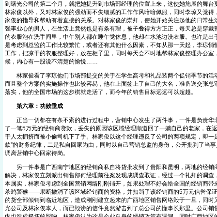
到曙光公司的第二个月，就把她提升到市场部经理的位置上来，这使她施展的舞台
林家俊以外，又对林家俊的强劲而不失细腻的工作作风暗暗佩服，同时李琼又觉得
家俊的指导和帮助有着直接的关系。对林家俊的崇拜，使她开始关注起他的日常生
强事业心的男人，在生活上竟然也是有条有理，被子叠得方方正正，每天总是穿戴
的衣服泡在洗手间里，中午别人都在睡午觉休息，他却在水池边洗衣服。也许是出
是考虑到总监的工作比较繁忙，或者还有其他什么因素，不知从那一天起，李琼悄
工作，把凉干的衣服整理好，放在柜子里，同时每天会不时地帮林家俊整理办公室
候，内心有一股说不清楚的愉悦……
林家俊看了李琼他们市场部提交的关于在学生高考和礼品装两个促销季节的活动
而且整个方案的实施操作也比较容易，他在上面签上了自己的大名，准备送交张总
落实，他的全国市场的这步棋就走活了，而今年的销售目标远远可以超越。
第六章：功败垂成
正当一切都在有条不紊的进行过程中，营销中心发生了两件事，一件是负责华北
了一笔5万元的经销商货款，丢失的原因该区域经理顺道回了一躺自己的老家，在
于人太拥挤而被小偷司机下了手。林家俊以这个经理违反了公司的两项规定，即一是
款”的财务纪律，二是私自回家为由，同时以自己营销总监的身份，公开批判了当事
调离营销中心回家待岗。
另一件事是广西南宁地区的经销商私自将货批发到了贵阳和昆明，两地的经销商
解决，林家俊立刻派出销售部何经理前往案发现成调查取证，经过一个礼拜的调查
本属实，林家俊考虑到全国营销网络刚刚铺开，如果处理不好会给全国的经销商带
杀鸡警猴——果断撤消了该区域经销商的资格，并扣罚了该经销商的5万元信誉保
的货全部倾销到临近地区，造成刚刚建立起来的广西地区销售网络毁于一旦，同时
光公司及林家俊本人，而已毁谤的信件竟然游击到了总公司的懂事长那里。公司销
内也造成极坏的影响。林家俊认为这是企业自身的经销政策有漏洞，同时广西地区