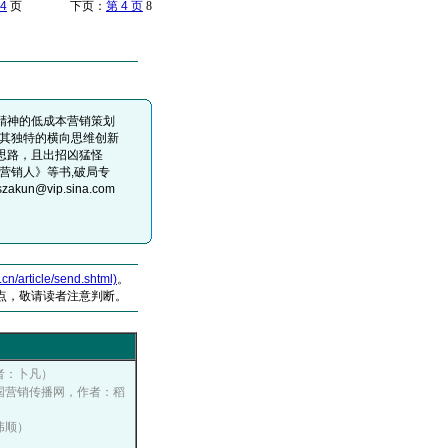
4
页 下页：
第 4 页
8
精神的低成本营销策划
用其独特的横向思维创新
思路，且出招凶猛怪
营销人》等书,破局专
akun@vip.sina.com
article/send.shtml)
。
点，敬请读者注意判断。
作者：卜凡）
, 中国营销传播网，作者：稻
罗伟顺）