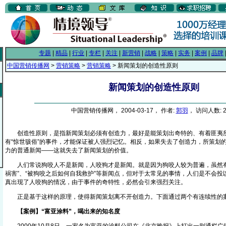
专题
|
精品
|
行业
|
专栏
|
关注
|
新营销
|
战略
|
策略
|
实务
|
案例
|
品牌
中国营销传播网
>
营销策略
>
营销策略
> 新闻策划的创造性原则
新闻策划的创造性原则
中国营销传播网， 2004-03-17， 作者:
郭羽
， 访问人数: 2
创造性原则，是指新闻策划必须有创造力，最好是能策划出奇特的、有着匪夷
有“惊世骇俗”的事件，才能保证被人强烈记忆。相反，如果失去了创造力，所策划
力的普通新闻——这就失去了新闻策划的价值。
人们常说狗咬人不是新闻，人咬狗才是新闻。就是因为狗咬人较为普遍，虽然有
祸害”、“被狗咬之后如何自我救护”等新闻点，但对于太常见的事情，人们是不会
真出现了人咬狗的情况，由于事件的奇特性，必然会引来强烈关注。
正是基于这样的原理，使得新闻策划离不开创造力。下面通过两个有连续性的
【案例】“富亚涂料”，喝出来的知名度