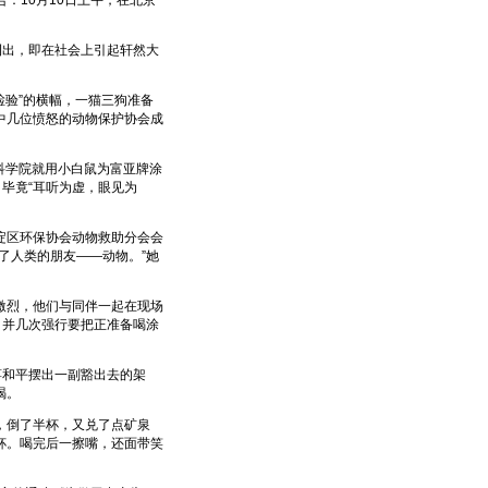
：10月10日上午，在北京
。
出，即在社会上引起轩然大
检验”的横幅，一猫三狗准备
中几位愤怒的动物保护协会成
科学院就用小白鼠为富亚牌涂
毕竟“耳听为虚，眼见为
区环保协会动物救助分会会
了人类的朋友——动物。”她
烈，他们与同伴一起在现场
，并几次强行要把正准备喝涂
蒋和平摆出一副豁出去的架
喝。
，倒了半杯，又兑了点矿泉
杯。喝完后一擦嘴，还面带笑