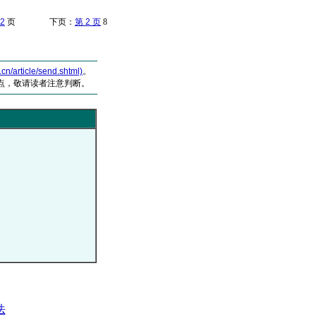
2
页 下页：
第 2 页
8
article/send.shtml)
。
点，敬请读者注意判断。
法