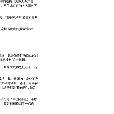
0字的通稿《为做无毒广告，
延。不仅北京市的各大媒体竞
，“老板喝涂料”赫然跻身其
在这样高密度的报道过程中，
衡，就必须要打响自己的品
板喝涂料”这一怪招。
。其最大成功之处在于：新
功。其中杭州的一家化工产
了大半杯漆料，还让一名半裸
说这些都是“模仿秀”，缺乏
乎抢走了中国涂料业一半以
股，算是稍稍挽回了一点面