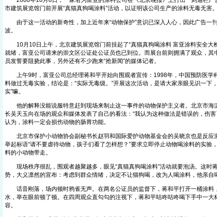
2000年10月8日，一家名为富亚的涂料公司在《北京晚报》上打出一则通栏广告
市建筑展览馆门前开展“真猫真狗喝涂料”活动，以证明该公司生产的涂料无毒无害
由于这一活动的新奇性，加上近年来“动物保护”意识已深入人心，因此广告一刊
波。
10月10日上午，北京建筑展览馆门前挂起了“真猫真狗喝涂料 富亚涂料安全大
就绪，富亚公司请来的崇文区公证处公证员也已到位。而展台前则拥满了观众，其
员发誓要阻挠此事，另外还有不少跑来“抢新闻”的媒体记者。
上午9时，富亚公司总经理蒋和平开始向围观者宣传：1998年，中国预防医学
料做过无毒实验，结论是：“实际无毒级。”开展这次活动，是请大家亲眼见识一下，
实”嘛。
他的解释没能说服特意赶到现场来制止这一事件的动物保护主义者。北京市海淀
长吴天玉向在场的观众和媒体发表了自己的看法：“我认为这种做法是错误的，伤害
认为，涂料一定会损伤动物的肠胃功能。
北京市保护小动物协会副秘书长赵羽和国际爱护动物基金会的吴晓京也是反应激
举起标语“请不要虐待动物，孩子们看了怎样想？”要求立即停止动物喝涂料的实验
料的小动物带走。
现场秩序很乱，围观者越聚越多，眼见“真猫真狗喝涂料”活动就要泡汤。这时
势，大义凛然的宣布：考虑到群众情绪，决定不让猫狗喝，改为人喝涂料，他亲自
话音刚落，场内顿时鸦雀无声。在两名公证员的监督下，蒋和平打开一桶涂料
水，举在眼前顿了顿。在四周观众直勾勾的注视下，蒋和平咕咚咕咚喝下手中一大
容。