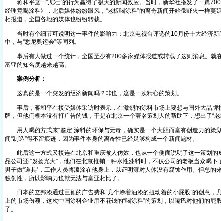
蒋和平这一“悲壮”的行为赢得了极大的新闻效应。当时，新华社播发了一篇70
经理竟喝涂料》，此后媒体纷纷跟风，“老板喝涂料”的离奇新闻开始像野火一样蔓
相报道，全国各地的媒体也纷纷转载。
当时有个细节可说明这一事件的影响力：北京电视台评选的10月份十大经济新闻
中，与“悉尼奥运会”等同列。
事后有人做过一个统计，全国至少有200多家媒体报道或转载了这则消息。就
富亚的知名度越来越高。
案例分析：
这真的是一个突发的经济新闻吗？非也，这是一次精心的策划。
事后，蒋和平在接受媒体采访时表示，在激烈的涂料市场上要想与国外大品牌抗
牌，但他们根本没有打广告的钱，于是在北京一个著名策划人的帮助下，想出了“老
用人喝的方式来“鉴定”涂料的环保与无毒，确实是一个大胆而富有创造力的策划
闻“制造”得不留痕迹，因为事件本身的离奇性已经足够构成一个新闻题材。
此后这一方式又接连在北京和重庆被人仿效，也从一个侧面说明了这一策划的成
品公司还 “发扬光大”，他们在北京推销一种水性漆料时，不仅公司的老板当众喝下
男子做“道具”，工作人员将漆涂在他身上，以证明漆对人体没有腐蚀作用。但总的来
独创性，所以影响力也就无法与富亚相比了。
日本的立邦漆通过巨额的广告费和“几个涂着油漆的扭动着的小屁股”的创意，几
上的市场份额，这次中国涂料企业用不花钱的“喝涂料”的策划，以嘴巴对他们的屁
子。