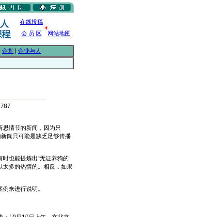
在线投稿
会 员 区
网站地图
|
企划
|
企业与人
787
所思情节的新闻，因为只
的新闻只可能是缺乏足够传播
时也能提炼出“无证养狗的
投以太多的热情的。相反，如果
案例来进行说明。