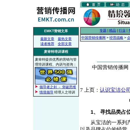
专题
|
精品
|
行业
|
EMKT营销文库
中国营销传播网
>
经营战略
>
最新文章
最热文章
读者推荐
全部文章
麦肯特培训课程
麦肯特提供优秀的营销与管
理培训课程、内训与咨询：
中国营销传播网， 2
领导者之剑 － 突破思维
7
上页：
认识宝洁公
情境领导
经理人之培训
1、 寻找品类占
从宝洁的一系列产
以及品牌占位的经营