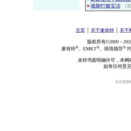
谁能打败宝洁
（20
主页
│
关于麦肯特
│
关于
版权所有©2000－2
®
®
®
麦肯特
、EMKT
、情境领导
均
未经书面明确许可，本网
如有任何意
本页更新时间: