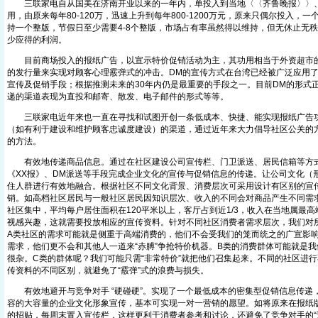
三联家电自从国美在济南开业以来的一年内，单投入到当地〈〈齐鲁晚报〉〉、
用，由原来每年80-120万，迅速上升到每年800-1200万元，原来只偶尔投入，一
持一个整版，节假日至少需要4-8个整版，市场占有率虽然得以维持，但无休止无
少应得的利润。
目前商场投入的报纸广告，以宣示特价促销活动为主，其功用相当于外资超市的
的发行量来实现对顾客心理霰弹式的冲击。DM的宣传方式在台湾已经被广泛应用了
宣传及促销手段；根据推测未来的30年内仍是最重要的手段之一。目前DM的形式
递的渠道表现为直投和邮寄、散发、电子邮件的形式等等。
三联家电近年来也一直在寻找和试图开创一条低成本、快捷、能实现报纸广告功
（如有利于建设和维护顾客忠诚度建设）的渠道，通过近年来大力倡导社区公关的
的方法。
有效地传递商品信息。通过在社区建设公司宣传栏、门卫派送、居民信箱等方
《XX报》、DM派送等手段完成企业文化的宣传与促销信息的传递。让公司文化（
住人群进行有效地融合。根据社区不同文化背景、消费层次可采用设计有区别的宣
销。如高档社区居民与一般社区居民因知识层次、收入的不同会对商品产生不同需
社区集中，平均每户居住面积在120平米以上，客厅占到近1/3，收入在当地属最
视感兴趣，这就需要投放相应的宣传资料。针对不同社区消费者需求层次，我们对
A类社区的需求可能就是侧重于高端消费的，他们不会受我们的笼而统之的广宣影
需求，他们更不会和其他人一道来“赤膊”争抢特价机器。B类的消费群体可能就是
很杂。C类的群体呢？我们可能只需“非常特价”就把他们召集起来。不同的社区进
传资料的不同区别，就避免了“霰弹”式的浪费与损失。
有效地避开与竞争对手 “硬碰硬”。实现了一个最低成本的密集型促销信息传递
容的大容量的企业文化形象宣传，基本可实现一对一营销的愿望。如将原来在报纸
的招贴，每周末置入宣传栏，这样更利于消费者参考和讨论，还避免了竞争对手的“过