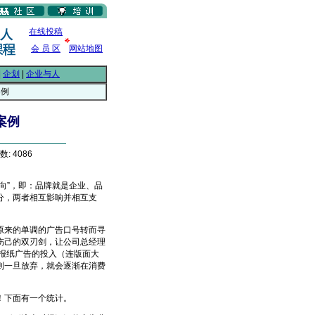
在线投稿
会 员 区
网站地图
|
企划
|
企业与人
案例
案例
: 4086
”，即：品牌就是企业、品
分，两者相互影响并相互支
来的单调的广告口号转而寻
伤己的双刃剑，让公司总经理
报纸广告的投入（连版面大
则一旦放弃，就会逐渐在消费
！下面有一个统计。