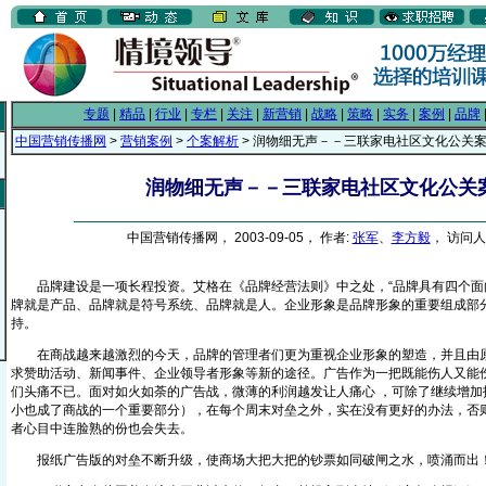
专题
|
精品
|
行业
|
专栏
|
关注
|
新营销
|
战略
|
策略
|
实务
|
案例
|
品牌
中国营销传播网
>
营销案例
>
个案解析
> 润物细无声－－三联家电社区文化公关
润物细无声－－三联家电社区文化公关
中国营销传播网， 2003-09-05， 作者:
张军
、
李方毅
， 访问人数
品牌建设是一项长程投资。艾格在《品牌经营法则》中之处，“品牌具有四个面向
牌就是产品、品牌就是符号系统、品牌就是人。企业形象是品牌形象的重要组成部
持。
在商战越来越激烈的今天，品牌的管理者们更为重视企业形象的塑造，并且由原
求赞助活动、新闻事件、企业领导者形象等新的途径。广告作为一把既能伤人又能
们头痛不已。面对如火如荼的广告战，微薄的利润越发让人痛心 ，可除了继续增加
小也成了商战的一个重要部分），在每个周末对垒之外，实在没有更好的办法，否
者心目中连脸熟的份也会失去。
报纸广告版的对垒不断升级，使商场大把大把的钞票如同破闸之水，喷涌而出