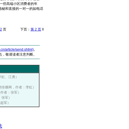
一些高端小区消费者的年
隐秘和直接的一对一的如电话
2
页 下页：
第 2 页
8
article/send.shtml)
。
点，敬请读者注意判断。
：李虹、江勇）
中国营销传播网，作者：李虹）
网，作者：张军）
者：张军）
钟超军）
法