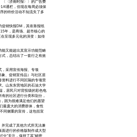
〈〈济南时报〉〉的广告费
个1/4通栏，但现在每周必须保
秩序的特价活动不知流失了多
促销快报DM，其依靠报纸
15年，是商场、超市核心的
正在呈现多元化的演变：如传
能又能超出其宣示功能范畴
方式，总结出了一套行之有效
式，采用宣传海报、专项
形象、促销宣传品）与社区居
传资料进行不同区隔的专项营
求。山东东营地区的石油大学
高端，居民只对背投级的彩色电
所有的社区进行分类和划分，
响，因为很难满足他们的愿望
我们最庞大的消费群体，食性
行不同侧重的宣传，这包括宣
，并完成了其他方式所无法兼
版面进行的价格版制作成大型
分”关注，保持了其“秘密