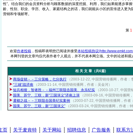
性”。结合我们的会员资料分析与顾客数据的深度挖掘、利用，我们如果能逐步掌握
龄、性别、职业、学历、收入、家庭结构之的话，我们就能从小区的宣传进入更为
营销和专项邮寄。
第
1
欢迎
作者投稿
，投稿即表明您已阅读并接受
本站投稿协议(http://www.emkt.com.cn/
本网刊登的文章均仅代表作者个人观点，并不代表本网立场。文中的论述和观
相 关 文 章（共6篇)
商场促销－－三分策略，七分执行
（2003-12-22, 中国营销传播网，作者
“三雄”战济南
（2003-11-14, 中国营销传播网，作者：吴金河）
短兵相接，智者胜－－福州三联阻击国美、永乐纪实
（2003-10-27, 
国美、苏宁、三联，新“三国演义”济南上演
（2003-09-16, 中国营销传播
鸢都之战－－三联阻击国美纪实案例
（2003-07-22, 中国营销传播网，作
国美、苏宁、三联，新“三国演义”
（2003-03-24, 中国营销传播网，作者：
主页
│
关于麦肯特
│
关于网站
│
招聘信息
│
广告服务
│
联系方