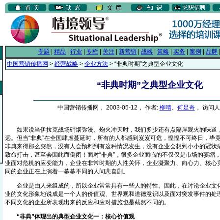
专题
|
精品
|
行业
|
专栏
|
关注
|
新营销
|
战略
|
策略
|
实务
|
案例
|
品牌
中国营销传播网
>
经营战略
>
企业方法
> “非典时期”之典型企业文化
“非典时期”之典型企业文化
中国营销传播网， 2003-05-12， 作者:
柳晴
、
何足奇
， 访问人数
如果说当伊拉克战场硝烟弥漫、炮火冲天时，我们多少还有点隔岸观火的味道，
远。但当“非典”在全国肆虐蔓延时，所有的人都感到岌岌可危，惶惶不可终日，毕
非典来得那么突然，没有人会预料到有这种情况发生，没有企业会想到小小的冠状
致命打击，甚至会因此而倒闭！面对“非典”，很多企业面临的不仅仅是市场的萎缩
业面对危机的应变能力，企业在非常时期的人性关怀，企业凝聚力、向心力、核心
同的企业正在上演着一幕幕不同的人间悲喜剧。
企业是由人来组成的，所以企业常常具有一些人的特性。因此，在讨论企业文化
业的文化形象地说成是一个人的价值观、世界观和道德意识以及面对突发事件的处理
不同文化的企业所表现出来的反应和应对措施也是截然不同的。
“非典”体现出的典型企业文化一：核心价值观