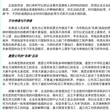
正如前所述，我们有时可以把企业看作是拥有人的特性的组织，所谓企业文化的
值观。人的价值观会直接影响到人对事物的看法，对生活的态度，对问题的处理。对
典”中，不同价值观的企业对待问题的处理方式和方法就大相径庭。
不许停课与不停课
非典进入高发期，校长办公室和党委文件接连下来：为夺取抗击“非典”战役的胜
殊时期驻校外的教师尽量不要返校。各院系不得停课，但可以灵活改变上课形式。
不上课，由认课教师自行决定。但学生没有反应则可，学生有反应，学校必将追查
校外，早就知道学生对校方只限制学生出入校门不限制教职工恨声沸然，特意向系
里面自相矛盾之处。后灵机一动，斗胆向班里下通知曰：遵照学校规定，非典期间
并参照国外自主学习等先进模式，将全班集中上课学习改为单独自行复习所学内容
惠普公司的“非典”反应
在非典型肺炎初发期，惠普公司即采取多种积极防范措施。惠普大中华区总裁亲
将全力保障所有员工的安全，也请所有员工保障自己的安全，公司将密切关注事态
大家不必有太多恐慌，并请大家减少进出公众场所。” 同时，惠普还要求所有部门
消毒处理，为员工提供口罩等保健和自我保护物品。我们还为员工提供了非典型肺
大家增强保健和自我保护意识，尽量减少被感染的机率。并做出：公司员工如出现
后，可不来公司上班。而为了减轻SARS给员工带来的心理压力，公关部将尽量避免
就像大脑支配行动一样，企业的核心价值观决定了企业面对问题时所采取的行动
首先想到把可能出现的问题推向社会、推向员工，反正不要我企业承担责任就好。
相互对立的两个面，企业在发展的过程中认为员工是企业的包袱，所以企业发工资
司为代表的一批有着明确价值观的企业，却是本着“以人为本”的原则，在灾难刚刚
积极维护员工的利益，提前解释问题，最大限度关爱员工，减少员工对疾病的恐慌