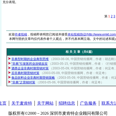
充分表现。
第
1
2
3
欢迎
作者投稿
，投稿即表明您已阅读并接受
本站投稿协议(http://www.emkt.com.cn/
本网刊登的文章均仅代表作者个人观点，并不代表本网立场。文中的论述和观
相 关 文 章（共6篇)
非典型时期的企业典型思维
（2003-06-06, 中国营销传播网，作者：胡志刚
“非典”引发医药业连锁反应
（2003-05-15, 中国营销传播网，作者：《行销
酒类企业非典时期营销对策
（2003-05-09, 中国营销传播网，作者：何足
后非典时期营销对策
（2003-05-09, 中国营销传播网，作者：何足奇）
食品饮料企业非典时期营销策略
（2003-05-09, 中国营销传播网，作者
“非典”之营销对策
（2003-05-06, 中国营销传播网，作者：何足奇）
主页
│
关于麦肯特
│
关于网站
│
招聘信息
│
广告服务
│
联系方
版权所有©2000－2026 深圳市麦肯特企业顾问有限公司