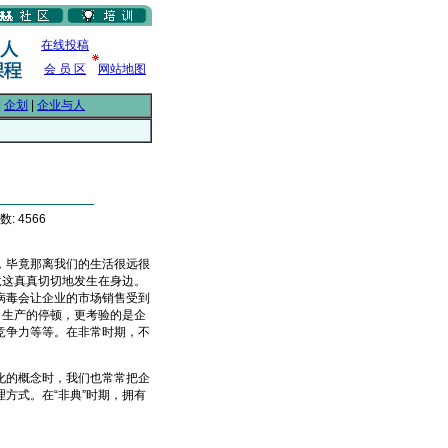
在线投稿
会 员 区
网站地图
|
企划
|
企业与人
: 4566
毕竟那离我们的生活很远很
竟这真真切切地发生在身边。
病毒会让企业的市场销售受到
，生产的停顿，更考验的是企
竞争力等等。在非常时期，不
的概念时，我们也常常把企
方式。在“非典”时期，拥有