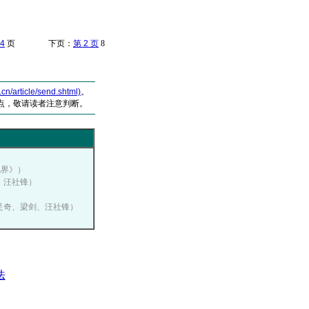
4
页 下页：
第 2 页
8
article/send.shtml)
。
点，敬请读者注意判断。
）
视界》）
奇、汪社锋）
：何足奇、梁剑、汪社锋）
法