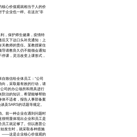
核心价值观就相当于人的价
于企业也一样。在这次“非
利，保护师生健康，疫情特
随后又下达口头补充通知：上
有关教师的责任。某教授家住
领导请教良久仍不能领会通知
不停课，灵活改变上课形式，
。
自致信给全体员工：“公司
动向，采取最有效的行动，请
对公司的办公场所和用具进行
炎防治的知识，希望能够帮助
身体不适者，报告人事部备案
谈及SARS的话题等规定。
。前一种企业在遇到问题时
这很明显体现出企业和员工是
给员工就足够了。但以惠普公
开始发生时，就采取各种措施
。——这是企业核心价值观的