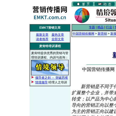
专题
|
精品
|
行业
|
EMKT营销文库
中国营销传播网
>
新营销
>
新
最新文章
最热文章
读者推荐
全部文章
麦肯特培训课程
麦肯特提供优秀的营销与管
理培训课程、内训与咨询：
中国营销传播网， 2
领导者之剑 － 突破思维
情境领导
经理人之培训
新营销是不同于
扩展整个企业，并带
转变；以产品为中心
导向的营销正向以整
为主的营销正向以建