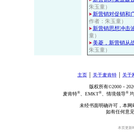
朱玉童）
新营销对促销和
作者：朱玉童）
新营销思想冲击
童）
美菱，新营销从
朱玉童）
主页
│
关于麦肯特
│
关于
版权所有©2000－2
®
®
®
麦肯特
、EMKT
、情境领导
均
未经书面明确许可，本网
如有任何意
本页更新时间: