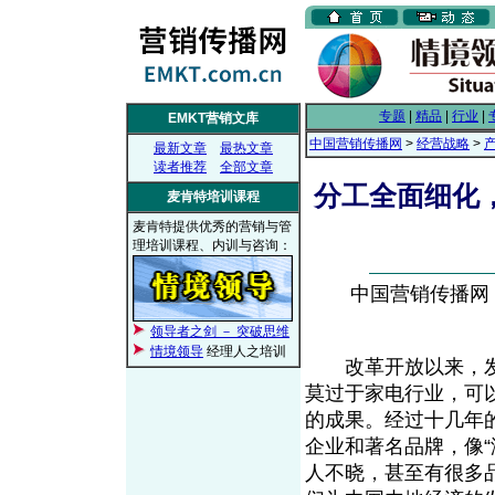
专题
|
精品
|
行业
|
EMKT营销文库
中国营销传播网
>
经营战略
>
最新文章
最热文章
读者推荐
全部文章
分工全面细化
麦肯特培训课程
麦肯特提供优秀的营销与管
理培训课程、内训与咨询：
中国营销传播网， 2
领导者之剑 － 突破思维
情境领导
经理人之培训
改革开放以来，发
莫过于家电行业，可
的成果。经过十几年
企业和著名品牌，像“海
人不晓，甚至有很多