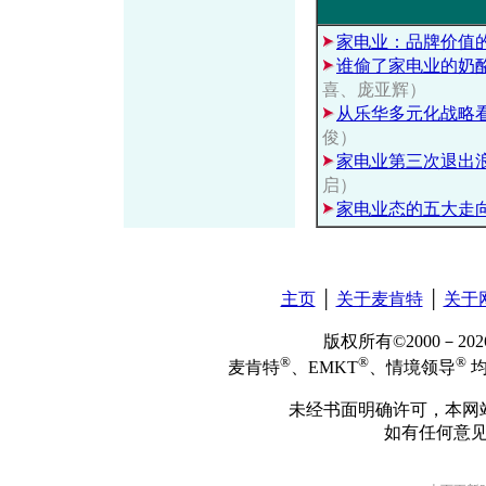
家电业：品牌价值
谁偷了家电业的奶
喜、庞亚辉）
从乐华多元化战略
俊）
家电业第三次退出
启）
家电业态的五大走
主页
│
关于麦肯特
│
关于
版权所有©2000－2
®
®
®
麦肯特
、EMKT
、情境领导
均
未经书面明确许可，本网
如有任何意