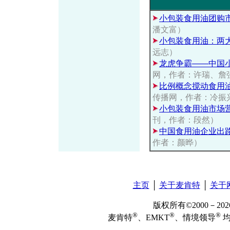
小包装食用油团购
潘文富）
小包装食用油：两
远志）
龙虎争霸——中国
网，作者：许瑞、詹
比例概念搅动食用
传播网，作者：冷振
小包装食用油市场
刊，作者：段然）
中国食用油企业出
作者：颜晔）
主页
│
关于麦肯特
│
关于
版权所有©2000－2
®
®
®
麦肯特
、EMKT
、情境领导
均