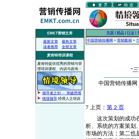
专题
|
精品
|
行业
|
EMKT营销文库
中国营销传播网
>
营销案例
>
最新文章
最热文章
读者推荐
全部文章
麦肯特培训课程
麦肯特提供优秀的营销与管
理培训课程、内训与咨询：
“
中国营销传播网， 2
领导者之剑 － 突破思维
情境领导
经理人之培训
7
上页：
第 2 页
这次策划的成功在
析、系统的方案策划
市场的方法；第二也