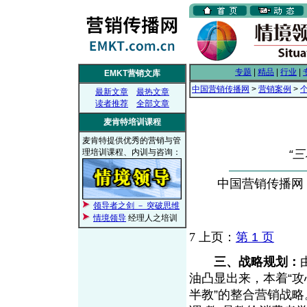
专题
|
精品
|
行业
|
EMKT营销文库
中国营销传播网
>
营销案例
>
最新文章
最热文章
读者推荐
全部文章
麦肯特培训课程
麦肯特提供优秀的营销与管
理培训课程、内训与咨询：
“
中国营销传播网， 2
领导者之剑 － 突破思维
情境领导
经理人之培训
7
上页：
第 1 页
三、战略规划：
油凸显出来，本着“攻
半教”的整合营销战略