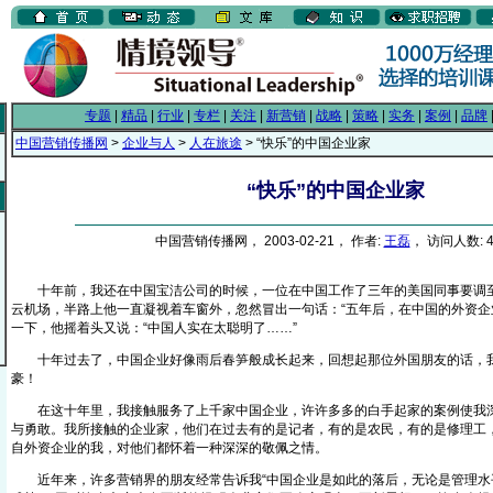
专题
|
精品
|
行业
|
专栏
|
关注
|
新营销
|
战略
|
策略
|
实务
|
案例
|
品牌
中国营销传播网
>
企业与人
>
人在旅途
> “快乐”的中国企业家
“快乐”的中国企业家
中国营销传播网， 2003-02-21， 作者:
王磊
， 访问人数: 4
十年前，我还在中国宝洁公司的时候，一位在中国工作了三年的美国同事要调至
云机场，半路上他一直凝视着车窗外，忽然冒出一句话：“五年后，在中国的外资企
一下，他摇着头又说：“中国人实在太聪明了……”
十年过去了，中国企业好像雨后春笋般成长起来，回想起那位外国朋友的话，
豪！
在这十年里，我接触服务了上千家中国企业，许许多多的白手起家的案例使我深
与勇敢。我所接触的企业家，他们在过去有的是记者，有的是农民，有的是修理工
自外资企业的我，对他们都怀着一种深深的敬佩之情。
近年来，许多营销界的朋友经常告诉我“中国企业是如此的落后，无论是管理水