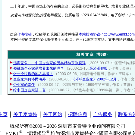
三十年后，中国市场上仍存在的企业，必是那些曾痛苦的寻找、培养职业经理
欢迎与作者探讨您的观点和看法，联系电话：020-83486840，电子邮件： junny
欢迎
作者投稿
，投稿即表明您已阅读并接受
本站投稿协议(http://www.emkt.com.cn/
本网刊登的文章均仅代表作者个人观点，并不代表本网立场。文中的论述和观
相 关 文 章（共6篇)
远离竞争－－中国企业家的另类精神宗教膜拜
（2006-09-07, 中国营销
领袖级企业家是培养出来的吗？
（2003-12-15,
经济观察报
，作者：金波）
做一个快乐的地方品牌！
（2003-06-06, 中国营销传播网，作者：王建军）
企业家为何移民海外
（2003-01-08,
《环球企业家》2002年12月
，作者：文
企业家的责任
（2000-06-27, 《销售与市场》1999年第三期，作者：董谦）
给中国企业家进一言
（2000-06-27, 《销售与市场》1999年第一期，作者
主页
│
关于麦肯特
│
关于网站
│
招聘信息
│
广告服务
│
联系方
版权所有©2000－2026 深圳市麦肯特企业顾问有限公司
®
®
®
、EMKT
、情境领导
均为深圳市麦肯特企业顾问有限公司的