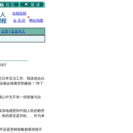
在线投稿
会 员 区
网站地图
|
企划
|
企业与人
007
日本宝洁工作。我送他去白
业都会很痛苦和麻烦！”停了
我心中无不有一些骄傲与自
深地感受到中国人民的勤劳
，有的甚至是司机……作为来
平还是营销策略都显得很不