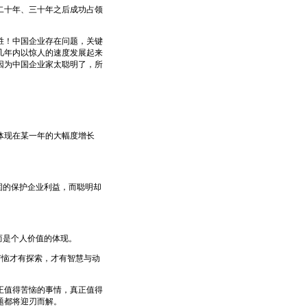
十年、三十年之后成功占领
！中国企业存在问题，关键
几年内以惊人的速度发展起来
因为中国企业家太聪明了，所
体现在某一年的大幅度增长
固的保护企业利益，而聪明却
而是个人价值的体现。
恼才有探索，才有智慧与动
值得苦恼的事情，真正值得
题都将迎刃而解。