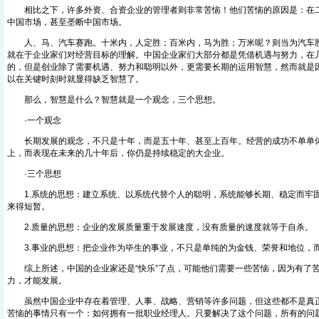
相比之下，许多外资、合资企业的管理者则非常苦恼！他们苦恼的原因是：在二
中国市场，甚至垄断中国市场。
人、马、汽车赛跑。十米内，人定胜；百米内，马为胜；万米呢？则当为汽车胜
就在于企业家们对经营目标的理解。中国企业家们大部分都是凭借机遇与努力，在
的，但是创业除了需要机遇、努力和聪明以外，更需要长期的运用智慧，然而就是
以在关键时刻时就显得缺乏智慧了。
那么，智慧是什么？智慧就是一个观念，三个思想。
·一个观念
长期发展的观念，不只是十年，而是五十年、甚至上百年。经营的成功不单单
上，而表现在未来的几十年后，你仍是持续稳定的大企业。
·三个思想
1.系统的思想：建立系统、以系统代替个人的聪明，系统能够长期、稳定而牢
来得短暂。
2.质量的思想：企业的发展质量重于发展速度，没有质量的速度就等于自杀。
3.事业的思想：把企业作为毕生的事业，不只是单纯的为金钱、荣誉和地位，
综上所述，中国的企业家还是“快乐”了点，可能他们需要一些苦恼，因为有了苦
力，才能发展。
虽然中国企业中存在着管理、人事、战略、营销等许多问题，但这些都不是真正
苦恼的事情只有一个：如何拥有一批职业经理人。只要解决了这个问题，所有的问