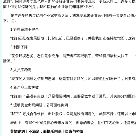
成熟”。同时许多文章也在不断的提醒企业家们要改变观念、更新思想……许多人提
恼！但另我惊讶的是，我所接触的企业家们却都很“快乐”。
在与许多销售过亿的企业家交流之后，我发现原来企业家们都有一套使自己快乐
下几点：
1.管理系统不健全
“我们还处在发展阶段，比起以前，已经强多了，并且我们还在持续增长，这符
2.利润下降
“竞争环境恶劣、恶性竞争充斥、消费者不容易哄了、营销费用增长太快了……
情呀。”
3.人员不稳定
“现在的人都缺乏信用与忠诚，这是有目共睹的，所以即使他们离开了，只要有
4.新产品上市失败
“我们的产品没有失败！只是需要时间，主要是竞争过于激烈。其实部分地区的
5.流动资金出现问题，公司面临倒闭
“我正在寻找合作伙伴，出让股权，公司是没有问题的，就算不行，还可以上市
表面上，有些企业家是担心未来发展的，但总的来说，他们在内心里，还是充
苦恼是源于不满足，而快乐则源于自豪与骄傲