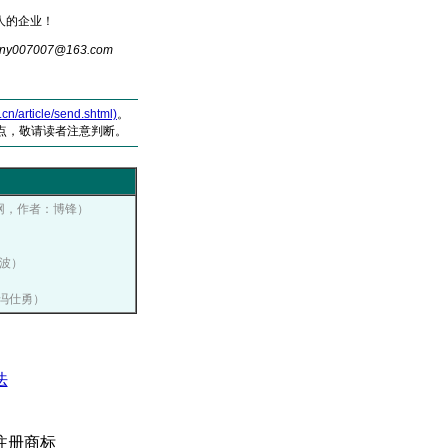
人的企业！
007007@16
3
.com
article/send.shtml)
。
点，敬请读者注意判断。
传播网，作者：博锋）
波）
：冯仕勇）
法
注册商标