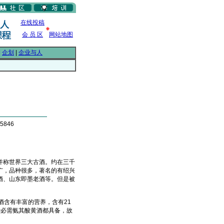
在线投稿
会 员 区
网站地图
|
企划
|
企业与人
5846
称世界三大古酒。约在三千
广，品种很多，著名的有绍兴
酒、山东即墨老酒等。但是被
含有丰富的营养，含有21
种必需氨其酸黄酒都具备，故