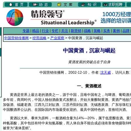
专题
|
精品
|
行业
|
专栏
|
关注
|
新营销
|
战略
|
策略
|
实务
|
案例
|
品牌
中国营销传播网
>
经营战略
>
产业观察
> 中国黄酒，沉寂与崛起
中国黄酒，沉寂与崛起
黄酒发展的突破点在于自身
中国营销传播网， 2002-12-10， 作者:
沈天威
， 访问人数: 
一、黄酒概述
黄酒是世界上最古老的酒类之一，源于中国，且唯中国有之，与啤酒、葡萄酒并
多年前，商周时代，中国人独创酒曲复式发酵法，开始大量酿制黄酒。黄酒产地较
加饭酒、福建老酒、江西九江封缸酒、江苏丹阳封缸酒、无锡惠泉酒、广东珍珠红
中国酿酒界公认的、在国际国内市场最受欢迎的、最具中国特色的，首推绍兴酒。
黄酒以大米、黍米为原料，一般酒精含量为14%—20%，属于低度酿造酒。黄酒
种氨基酸，其中包括有特中未知氨基酸，而人体自身不能合成必须依靠食物摄取8
被誉为“液体蛋糕”。