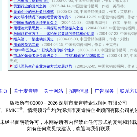
广东黄酒市场她姓“绍”
（2005-06-03, 中国营销传播网，作者：郑太荣）
黄酒行业的复兴之路
（2005-04-14, 中国营销传播网，作者：英昂林）
黄酒企业的三种盈利模式
（2005-03-28, 中国营销传播网，作者：英昂林）
实力弱小情况下如何经营黄酒专卖？
（2004-12-29, 中国营销传播网，作
中国黄酒的春天还要多久？
（2004-11-23, 《糖烟酒周刊》，作者：梁剑
用理论武装思想－－再探绍兴黄酒振兴之道
（2004-08-03, 中国营销传
敢问路在何方？－－试论绍兴黄酒的营销核心症结
（2004-07-22, 中
绍兴酒，一部生动的历史
（2004-06-03, 中国营销传播网，作者：刘胜）
甜酒苦觅第二春
（2004-04-15, 中国营销传播网，作者：王克亮）
“致中和五加皮”：赶快亮出你的个性来
（2003-12-10, 中国营销传播网，
市场的领先者还是跟进者？－－寻找“和酒”的品牌聚焦点
（2003-01-07
天威）
试论医药生产企业营销方式发展趋势
（2001-02-05, 中国营销传播网，作
主页
│
关于麦肯特
│
关于网站
│
招聘信息
│
广告服务
│
联系方
版权所有©2000－2026 深圳市麦肯特企业顾问有限公司
®
®
®
、EMKT
、情境领导
均为深圳市麦肯特企业顾问有限公司的
未经书面明确许可，本网站所有内容禁止任何形式的复制和转载
如有任何意见或建议，欢迎与我们联系