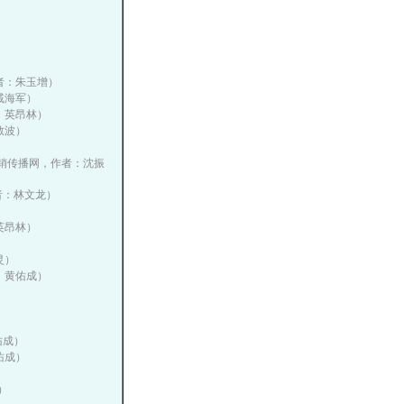
）
）
作者：朱玉增）
：戚海军）
者：英昂林）
丁敬波）
中国营销传播网，作者：沈振
作者：林文龙）
：英昂林）
灵）
者：黄佑成）
）
佑成）
黄佑成）
）
）