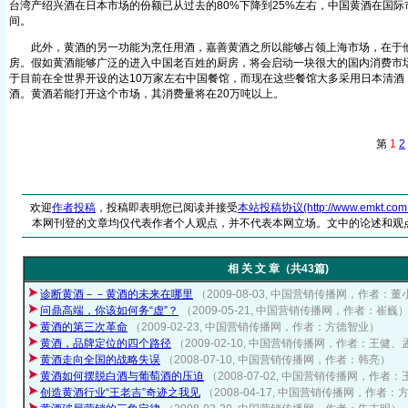
台湾产绍兴酒在日本市场的份额已从过去的80%下降到25%左右，中国黄酒在国
间。
此外，黄酒的另一功能为烹任用酒，嘉善黄酒之所以能够占领上海市场，在于
房。假如黄酒能够广泛的进入中国老百姓的厨房，将会启动一块很大的国内消费市
于目前在全世界开设的达10万家左右中国餐馆，而现在这些餐馆大多采用日本清酒
酒。黄酒若能打开这个市场，其消费量将在20万吨以上。
第
1
2
欢迎
作者投稿
，投稿即表明您已阅读并接受
本站投稿协议(http://www.emkt.com.cn/
本网刊登的文章均仅代表作者个人观点，并不代表本网立场。文中的论述和观
相 关 文 章（共43篇)
诊断黄酒－－黄酒的未来在哪里
（2009-08-03, 中国营销传播网，作者：
问鼎高端，你该如何务“虚”？
（2009-05-21, 中国营销传播网，作者：崔巍
黄酒的第三次革命
（2009-02-23, 中国营销传播网，作者：方德智业）
黄酒，品牌定位的四个路径
（2009-02-10, 中国营销传播网，作者：王健
黄酒走向全国的战略失误
（2008-07-10, 中国营销传播网，作者：韩亮）
黄酒如何摆脱白酒与葡萄酒的压迫
（2008-07-02, 中国营销传播网，作者
创造黄酒行业“王老吉”奇迹之我见
（2008-04-17, 中国营销传播网，作者：