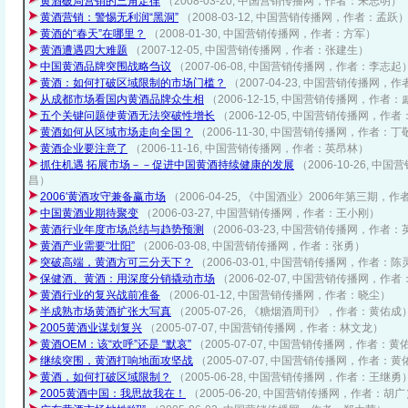
黄酒破局营销的三角定律
（2008-03-20, 中国营销传播网，作者：朱志明）
黄酒营销：警惕无利润“黑洞”
（2008-03-12, 中国营销传播网，作者：孟跃
黄酒的“春天”在哪里？
（2008-01-30, 中国营销传播网，作者：方军）
黄酒遭遇四大难题
（2007-12-05, 中国营销传播网，作者：张建生）
中国黄酒品牌突围战略刍议
（2007-06-08, 中国营销传播网，作者：李志起
黄酒：如何打破区域限制的市场门槛？
（2007-04-23, 中国营销传播网，
从成都市场看国内黄酒品牌众生相
（2006-12-15, 中国营销传播网，作者
五个关键问题使黄酒无法突破性增长
（2006-12-05, 中国营销传播网，作
黄酒如何从区域市场走向全国？
（2006-11-30, 中国营销传播网，作者：
黄酒企业要注意了
（2006-11-16, 中国营销传播网，作者：英昂林）
抓住机遇 拓展市场－－促进中国黄酒持续健康的发展
（2006-10-26, 
昌）
2006′黄酒攻守兼备赢市场
（2006-04-25, 《中国酒业》2006年第三期，
中国黄酒业期待聚变
（2006-03-27, 中国营销传播网，作者：王小刚）
黄酒行业年度市场总结与趋势预测
（2006-03-23, 中国营销传播网，作者
黄酒产业需要“壮阳”
（2006-03-08, 中国营销传播网，作者：张勇）
突破高端，黄酒方可三分天下？
（2006-03-01, 中国营销传播网，作者：陈
保健酒、黄酒：用深度分销撬动市场
（2006-02-07, 中国营销传播网，作
黄酒行业的复兴战前准备
（2006-01-12, 中国营销传播网，作者：晓尘）
半成熟市场黄酒扩张大写真
（2005-07-26, 《糖烟酒周刊》，作者：黄佑成
2005黄酒业谋划复兴
（2005-07-07, 中国营销传播网，作者：林文龙）
黄酒OEM：该“欢呼”还是 “默哀”
（2005-07-07, 中国营销传播网，作者：黄
继续突围，黄酒打响地面攻坚战
（2005-07-07, 中国营销传播网，作者：
黄酒，如何打破区域限制？
（2005-06-28, 中国营销传播网，作者：王继勇
2005黄酒中国：我思故我在！
（2005-06-20, 中国营销传播网，作者：胡广