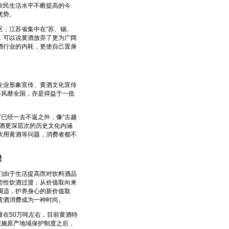
农民生活水平不断提高的今
优势。
；江苏省集中在“苏、锡、
局，可以说黄酒放弃了更为广阔
酒行业的内耗，更使自己置身
业形象宣传、黄酒文化宣传
够风靡全国，亦是得益于一批
已经一去不返之外，像“古越
酒更深层次的历史文化内涵
饮用黄酒等问题，消费者都不
景
由于生活提高而对饮料酒品
尝性饮酒过渡；从价值取向来
调适，护养身心的新价值取
黄酒消费成为一种时尚。
在50万吨左右，目前黄酒特
实施原产地域保护制度之后，