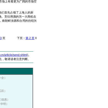
际市场上有着更为广阔的市场空
他们首先占领了上海人的厨
场。烹饪用酒的另一大商机在
，南朝鲜浊酒和台湾的仿绍兴
3
页 下页：
第 2 页
8
article/send.shtml)
。
点，敬请读者注意判断。
董小全）
）
、孟跃）
：王德惠）
方华明）