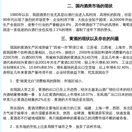
二、国内酒类市场的现状
1980年以后，我国酒类行业尤其是白酒行业进入高利润，高增长的阶段，但盲
90年代出现了激烈的市场竞争，企业利润下降，大批企业陷于困境；从2000年开
生产全面回升，使整个行业的产量幅达6.8%，其中啤酒创下了8%的高增长，葡萄
就连一直低迷的白酒行业也实现.1.1%的增长，遏制了连年下滑的势头。
三、黄酒的现状以及存在的问题
我国的黄酒生产区域突破了“四省一市”即浙江省、江苏省、江西省、上海市，而
跟我国整个饮料酒总量相比，仅占4%，据统计，2000年全国饮料酒年消费量约在2
2200万吨，白酒500万吨，而被称为国酒的黄酒反为140万吨，且近几年来一直
酒代表的绍兴黄酒行业2001年共生产黄酒130万吨，较上年只增长30.99%，工
分别增长8.1%、10.84%和8.5%，增长最快的是出口交货值，比上年增长32.40%
表明近几年来黄酒产量停滞不前，企业经营效益下降。究其原因在于
1．受“南黄北白”消费格局的限制，市场区域小。
在我国入世之后，黄酒的出口已呈上升趋势，绍兴古越龙山酒厂销往日本的绍兴
兴酒销量整体翻一番，女儿红黄酒利税比上年增长18.07%，东风酒厂出口日本的
毕竟只占黄酒总销量的2%左右，黄酒的大市场还是在国内。
而在国内，黄酒消费的主要地区在南方的江浙、福建、上海一带，西部、东北部
方气候干燥寒冷，南方湿暖多雨有关。然而，在啤酒、葡萄酒异军突起，快速发展
候，黄酒若不打破地域限制，将只能眼睁睁的看着自己的消费市场不断的被吞食。
2．在市场的开拓上过多局限于城市之争，放弃了农村市场。