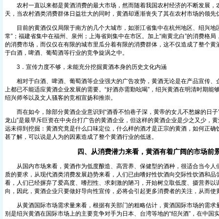
农村一直以来都是黄酒消费的最大市场，然而随着我国农村经济的不断发展，
天，当农村酒类消费群体日益壮大的同时，黄酒却逐渐丧失了其在农村市场的领先
目前的黄酒仅仅局限于南方的几个大城市，如浙江省集中在杭州地区、绍兴地区
常”；福建省集中在福州、泉州；上海省则集中在市区。加上“南黄北白”的消费格
的消费市场，而仅仅在有限的城市里瓜分着有限的消费群体，这不仅造成了整个黄
于白酒，啤酒、葡萄酒等行业的竞争旋涡之中。
3．宣传力度不够，未能充分挖掘黄酒本身的历史文化内涵
相对于白酒、啤酒、葡萄酒等企业强大的广告攻势，黄酒无论是在产品宣传、企
上都已不能适应黄酒企业发展的需要。“好酒亦需勤吆喝”，绍兴黄酒在明清时期能
绍兴师爷以及文人骚客的竞相宣扬和推崇。
而在如今，除部分黄酒企业意识到“酒香不怕巷子深，黄帝的女儿不愁嫁的日子”
龙山”是最早斥巨资在中央台打广告的黄酒企业，但这样的黄酒企业是少之又少，黄
远未得到挖掘：黄酒究竟是什么口味定位，什么样的酒才是正宗的黄酒，如何正确
甚了解，可以说是人为的因素造成了整个黄酒行业的低迷。
四、从消费潜力来看，黄酒有着广阔的市场前
从国内市场来看，黄酒作为低度酿造、高营养、保健型的酒种，很适合当今人们
质的要求，从现代酒类消费发展趋势来看，人们已由嗜好性饮酒向交际性饮酒和品
看，人们已经摒弃了爱高度、嗜烈性、求刺激的陋习，开始树立取低度、摄营养以
向，因此，黄酒企业只要做好导向性宣传，必将会引起更多消费者的关注，从而使
从黄酒国际市场需求量来看，根据有关部门的粗略估计，黄酒国际市场的需求量
别是绍兴黄酒在国际市场上的主要竞争对手为日本、台湾等地的“绍兴酒”，在中国