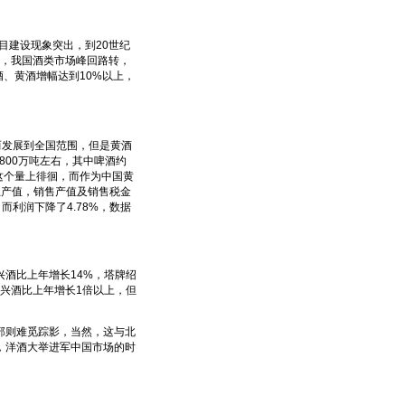
目建设现象突出，到20世纪
始，我国酒类市场峰回路转，
酒、黄酒增幅达到10%以上，
发展到全国范围，但是黄酒
800万吨左右，其中啤酒约
在这个量上徘徊，而作为中国黄
业总产值，销售产值及销售税金
，而利润下降了4.78%，数据
酒比上年增长14%，塔牌绍
绍兴酒比上年增长1倍以上，但
则难觅踪影，当然，这与北
，洋酒大举进军中国市场的时