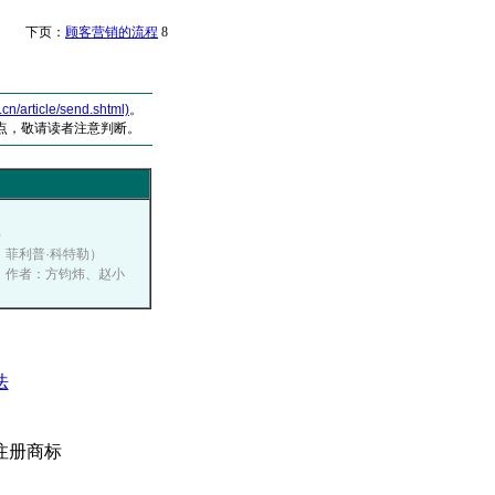
 下页：
顾客营销的流程
8
article/send.shtml)
。
点，敬请读者注意判断。
）
者：菲利普·科特勒）
播网，作者：方钧炜、赵小
法
注册商标