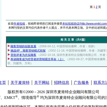
第
1
2
页
欢迎
作者投稿
，投稿即表明您已阅读并接受
本站投稿协议(http://www.emkt.com.cn/
本网刊登的文章均仅代表作者个人观点，并不代表本网立场。文中的论述和观
相 关 文 章（共4篇)
顾客营销的创新发展
（2006-04-12, 中国营销传播网，作者：张静）
挑战4P，顾客营销模式初探
（2002-11-18, 中国营销传播网，作者：刘建军
变批评者为忠实顾客
（2002-10-18, 深圳市麦肯特企业顾问有限公司，作
再谈顾客成为经营者的营销观念革命（上）
（2002-09-27, 中国营销传
菲、刘建伟、方利）
主页
│
关于麦肯特
│
关于网站
│
招聘信息
│
广告服务
│
联系方
版权所有©2000－2026 深圳市麦肯特企业顾问有限公司
®
®
®
、EMKT
、情境领导
均为深圳市麦肯特企业顾问有限公司的
未经书面明确许可，本网站所有内容禁止任何形式的复制和转载