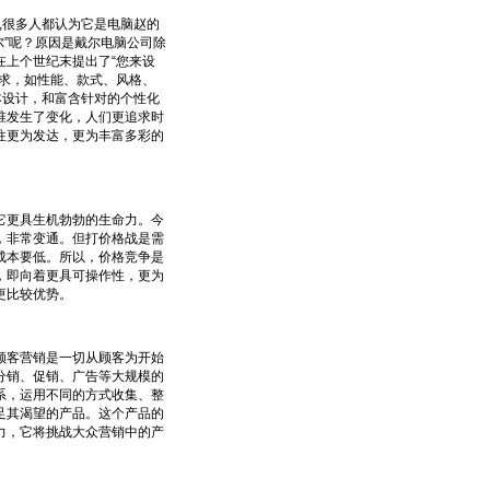
,很多人都认为它是电脑赵的
尔”呢？原因是戴尔电脑公司除
上个世纪末提出了“您来设
求，如性能、款式、风格、
本设计，和富含针对的个性化
准发生了变化，人们更追求时
往更为发达，更为丰富多彩的
更具生机勃勃的生命力。今
，非常变通。但打价格战是需
成本要低。所以，价格竞争是
，即向着更具可操作性，更为
更比较优势。
客营销是一切从顾客为开始
分销、促销、广告等大规模的
系，运用不同的方式收集、整
足其渴望的产品。这个产品的
力，它将挑战大众营销中的产