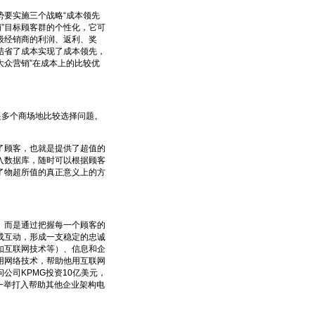
要实施三个战略“成本领先
销”目标顾客群的个性化，它可
级经销商的利润、返利、奖
结省了成本实现了成本领先，
大众营销”在成本上的比较优
多个商场地比较选择问题。
顾客，也就是提供了超值的
入数据库，随时可以根据顾客
了物超所值的真正意义上的方
而是通过把握每一个顾客的
成互动，形成一支稳定的忠诚
如互联网技术等）、信息和企
用网络技术，帮助他用互联网
公司KPMG投资10亿美元，
一举打入帮助其他企业架构电