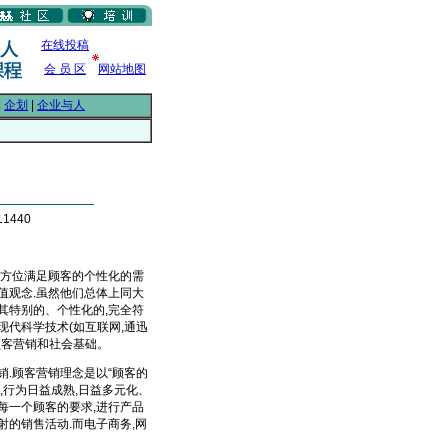
在线投稿
会 员 区
网站地图
|
企划
|
企业与人
1440
方位满足顾客的个性化的需
值观念.虽然他们总体上同大
其特别的、个性化的,完全符
现代科学技术(如互联网,通迅
顾客营销和社会基础。
.顾客营销理念是以“顾客的
,行为日益成熟,日益多元化、
每一个顾客的要求,进行产品
的销售活动.而电子商务,网