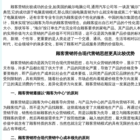
顾客营销比较成功的企业,如美国的戴尔电脑公司,通用汽车公司等.一谈及“戴尔”
典范,它的成功源于电脑直销模式.那么我们搞电脑直销为什么就没有做成第二个“戴
了电脑直销外，还有非常专业专注的为顾客提供个性化的服务。中国的海尔集团也在
计，我来实现”的以顾客为导向的顾客营销理念。由顾客提出自己对产品的个性化需
大小、形状等等，“海尔”按订单生产出完全符合顾客要求的家电产品。其产品的人
的实用价值与大众营销的产品价值不可同日而语，这不仅是因为衡量产品价值的标
尚、新潮、个性等，更重要的是人类走进了一个交通、通讯、信息、生活等相对以
时代，社会领域中的诛多变化，影响了顾客对产品或服务消费的价值取向。
顾客营销符合现代营销思想更具比较优势
顾客营销的成功是因为它符合现代营销思想，在与大众营销的博奕中，显示了它
天市场，许多产品都出现了供大于求，产品的同质化严重，导致了产品的价格竞争
要资格的，即产品的生产成本比社会生产成本要低，比同类产品的其它品牌的生产
受到限制的，具有局限性。随着社会的发展，市场必然向着规避价格竞争方向发展
广泛的满足消费的个性化，差异化需求方向发展。顾客营销在顺应这一发展趋势上
一、顾客营销遵循以“顾客为中心”的原则
顾客营销是以顾客为中心顾客导向营销，与产品为中心的产品导向营销不同。顾
为顾客找产品，而不是为产品找顾客。这彻底地改变了大规模地生产产品，再通过
营销手段，销售给目标顾客的大众营销模式。而是以顾客为先导，建立与顾客的联
理顾客的需求，然后再根据需求生产了按照他想象，融入他的思想，最大限度地满
价值中就含有了顾客特质的东西，当然也就注定了顾客营销模式的具有无限的生命
品占有率模式。
二、顾客营销符合现代营销中心成本领先的原则