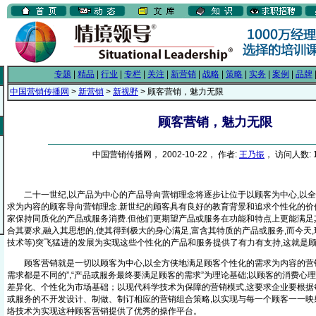
专题
|
精品
|
行业
|
专栏
|
关注
|
新营销
|
战略
|
策略
|
实务
|
案例
|
品牌
中国营销传播网
>
新营销
>
新视野
> 顾客营销，魅力无限
顾客营销，魅力无限
中国营销传播网， 2002-10-22， 作者:
王乃振
， 访问人数: 1
二十一世纪,以产品为中心的产品导向营销理念将逐步让位于以顾客为中心,以全
求为内容的顾客导向营销理念.新世纪的顾客具有良好的教育背景和追求个性化的价
家保持同质化的产品或服务消费.但他们更期望产品或服务在功能和特点上更能满足
合其要求,融入其思想的,使其得到极大的身心满足,富含其特质的产品或服务,而今天,
技术等)突飞猛进的发展为实现这些个性化的产品和服务提供了有力有支持,这就是
顾客营销就是一切以顾客为中心,以全方侠地满足顾客个性化的需求为内容的营销
需求都是不同的”,“产品或服务最终要满足顾客的需求”为理论基础;以顾客的消费心理
差异化、个性化为市场基础；以现代科学技术为保障的营销模式,这要求企业要根据
或服务的不开发设计、制做、制订相应的营销组合策略,以实现与每一个顾客一一映射
络技术为实现这种顾客营销提供了优秀的操作平台。