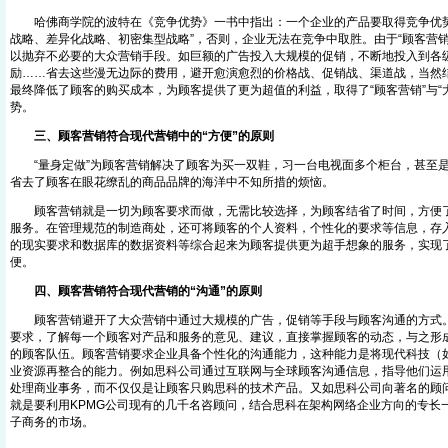
哈佛商学院的波特在《竞争优势》一书中指出：一个企业的产品要取得竞争优势
战略、差异化战略、初密集型战略”，否则，企业无法在竞争中取胜。由于“顾客营
以抛弃不必要的大众营销手段。如巨额的广告投入大规模的促销，不断地投入到各
励……省去这些漫无边际的费用，避开愈演愈烈的价格战、促销战、渠道战，当然
最终降低了顾客的购买成本，为顾客提供了更为超值的利益，取得了“顾客营销”与“
势。
三、顾客营销符合现代营销中的“方便”的原则
“量身定做”为顾客营销解决了顾客为买一双鞋，习一台电视面多个柜台，甚至是
省去了顾客在眼花缭乱的商品品牌的海洋中不知所措的烦恼。
顾客营销就是一切为顾客要求而做，无需比较选择，为顾客结省了时间，方便了
服务。在管理规范的制造商处，还可将顾客的个人资料，个性化的要求等信息，存
的现实要求和数据库的数据资料等综合起来为顾客提供更为超手想象的服务，实现
便。
四、顾客营销符合现代营销的“沟通”的原则
顾客营销避开了大众营销中通过大规模的广告，促销等手段与顾客沟通的方式。
要求，了解每一个顾客对产品和服务的意见、建议，直接掌握顾客的动态，与之形
的顾客队伍。顾客营销要求企业具备个性化的沟通能力，这种能力是将现代科技（
业资源再整合的能力。例如思科公司通过互联网与全球顾客沟通信息，指导他们运
处理商业事务，而不仅仅是让顾客只购思科的技术产品。又如思科公司向著名的顾问
就是要利用KPMG公司现有的几千名咨顾问，结合思科在架构网络企业方向的专长
子商务的市场。