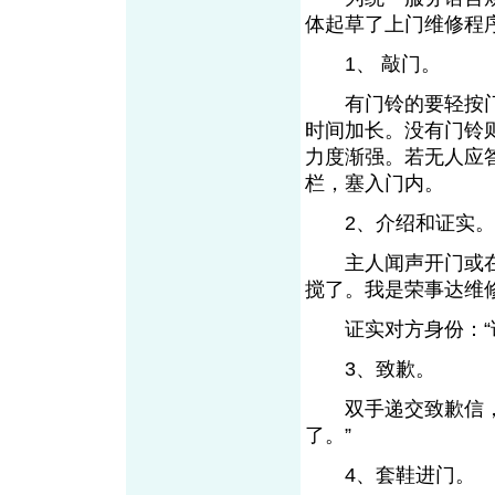
体起草了上门维修程
1、 敲门。
有门铃的要轻按门
时间加长。没有门铃
力度渐强。若无人应
栏，塞入门内。
2、介绍和证实。
主人闻声开门或在门
搅了。我是荣事达维
证实对方身份：“请
3、致歉。
双手递交致歉信，诚
了。”
4、套鞋进门。