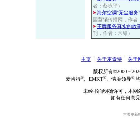
者：蔡咏平）
海尔空调“无尘服务
国营销传播网，作者
王牌服务真实的故
刊，作者：常错）
主页
│
关于麦肯特
│
关于
版权所有©2000－2
®
®
®
麦肯特
、EMKT
、情境领导
均
未经书面明确许可，本网
如有任何意
本页更新时间: