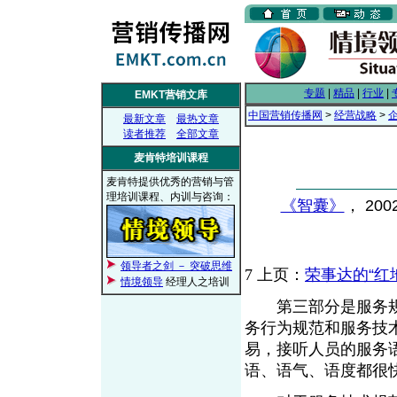
专题
|
精品
|
行业
|
EMKT营销文库
中国营销传播网
>
经营战略
>
最新文章
最热文章
读者推荐
全部文章
麦肯特培训课程
麦肯特提供优秀的营销与管
理培训课程、内训与咨询：
《智囊》
， 200
领导者之剑 － 突破思维
7
上页：
荣事达的“红地
情境领导
经理人之培训
第三部分是服务规
务行为规范和服务技
易，接听人员的服务
语、语气、语度都很